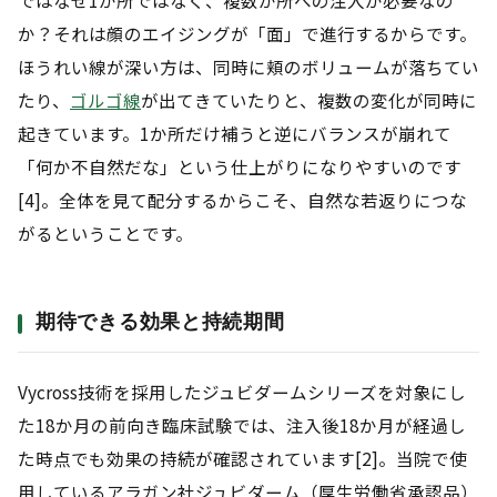
ではなぜ1か所ではなく、複数か所への注入が必要なの
か？それは顔のエイジングが「面」で進行するからです。
ほうれい線が深い方は、同時に頬のボリュームが落ちてい
たり、
ゴルゴ線
が出てきていたりと、複数の変化が同時に
起きています。1か所だけ補うと逆にバランスが崩れて
「何か不自然だな」という仕上がりになりやすいのです
[4]。全体を見て配分するからこそ、自然な若返りにつな
がるということです。
期待できる効果と持続期間
Vycross技術を採用したジュビダームシリーズを対象にし
た18か月の前向き臨床試験では、注入後18か月が経過し
た時点でも効果の持続が確認されています[2]。当院で使
用しているアラガン社ジュビダーム（厚生労働省承認品）