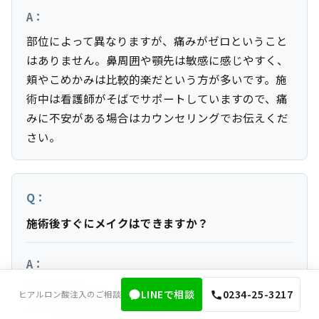
A：
部位によって異なりますが、痛みがゼロということ
はありません。鼻周囲や顎先は敏感に感じやすく、
頬やこめかみは比較的楽だという方が多いです。施
術中は看護師がそばでサポートしていますので、痛
みに不安がある場合はカウンセリングでお伝えくだ
さい。
Q：
施術後すぐにメイクはできますか？
A：
施術当日からメイクは可能です。注射跡に小さな赤
LINEで相談
0234-25-3217
ヒアルロン酸注入のご相談
みや内出血が出ることはありますが、コンシーラー