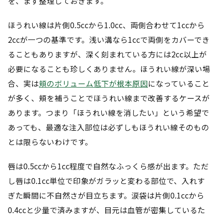
を、まず整理しておきます。
ほうれい線は片側0.5ccから1.0cc、両側合わせて1ccから
2ccが一つの基準です。浅い溝なら1ccで両側をカバーでき
ることもありますが、深く刻まれている方には2cc以上が
必要になることも珍しくありません。ほうれい線が深い場
合、実は
頬のボリューム低下が根本原因
になっていること
が多く、頬を補うことでほうれい線まで改善するケースが
あります。つまり「ほうれい線を消したい」という希望で
あっても、最適な注入部位は必ずしもほうれい線そのもの
とは限らないわけです。
唇は0.5ccから1cc程度で自然なふっくら感が出ます。ただ
し唇は0.1cc単位で印象がガラッと変わる部位で、入れす
ぎた瞬間に不自然さが目立ちます。涙袋は片側0.1ccから
0.4ccと少量で済みますが、目元は血管が密集しているた