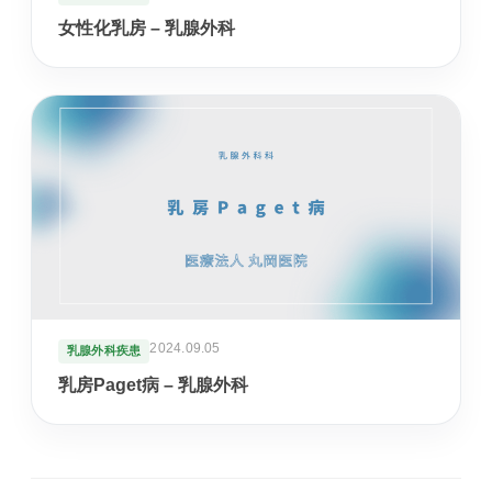
医療連携型の個別リハビリ
女性化乳房 – 乳腺外科
コラム
コラム
当院について
医院紹介・医師紹介
理念・診療体制・医師紹介・受付時間
2024.09.05
乳腺外科疾患
乳房Paget病 – 乳腺外科
設備紹介
検査機器・院内設備
アクセス