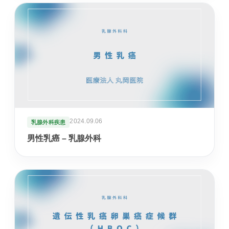
美容医療
庄内プライベートクリニック
介護・施設
介護サービス・施設案内
介護サービスと施設案内の総合入口
2024.09.06
乳腺外科疾患
介護施設一覧
男性乳癌 – 乳腺外科
各施設の特徴と空室状況
空室状況
現在の空き状況を見る
入居相談室