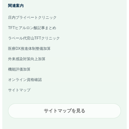
護の窓口をすぐご案内します。
関連案内
庄内プライベートクリニック
こんにちは。予約ページ、電話番号、診
TFTヒアルロン酸記事まとめ
療時間、美容の問い合わせ先、受診科の
目安をご案内できます。
ラベール代官山TFTクリニック
診断や個人情報の受付は行わず、公開中の院
医療DX推進体制整備加算
内情報だけを使って回答します。
外来感染対策向上加算
機能評価加算
オンライン資格確認
サイトマップ
予約ページはどこ？
今やってる？
美容の問い合わせ先は？
サイトマップを見る
送信