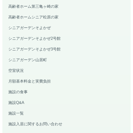
高齢者ホーム第三亀ヶ崎の家
高齢者ホームシニア松原の家
シニアガーデンそよかぜ
シニアガーデンそよかぜ2号館
シニアガーデンそよかぜ3号館
シニアガーデン山居町
空室状況
月額基本料金と実費負担
施設の食事
施設Q&A
施設一覧
MARUOKA AI GUIDE
公開情報のみ
まるおかAI案内
施設入居に関するお問い合わせ
×
予約先、診療時間、受診科、美容や介