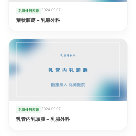
えます。
2024.09.07
乳腺外科疾患
葉状腫瘍 – 乳腺外科
健康診断
企業健診や特定健診など、各種健診に対応します。
予防接種
季節性ワクチンから各種予防接種までご相談いただ
けます。
連携医療機関
日本海総合病院・本間病院・こころの医療センター
他
2024.09.07
乳腺外科疾患
訪問診療・訪問看護
乳管内乳頭腫 – 乳腺外科
施設入居者中心・24時間365日を意識した連携