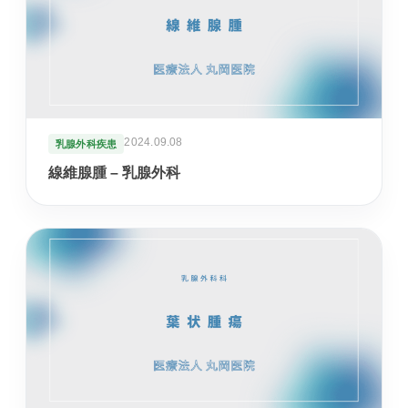
循環器内科
高血圧や不整脈、動悸など循環器症状を診療しま
す。
婦人科
月経や更年期など女性特有のお悩みに寄り添いま
2024.09.08
乳腺外科疾患
す。
線維腺腫 – 乳腺外科
東洋医学（漢方）
体質や生活背景に合わせて漢方治療を提案します。
心療内科
不安や不眠、ストレスと身体症状を総合的に診ま
す。
アンチエイジング
プラセンタや点滴療法など、健やかな加齢対策を支