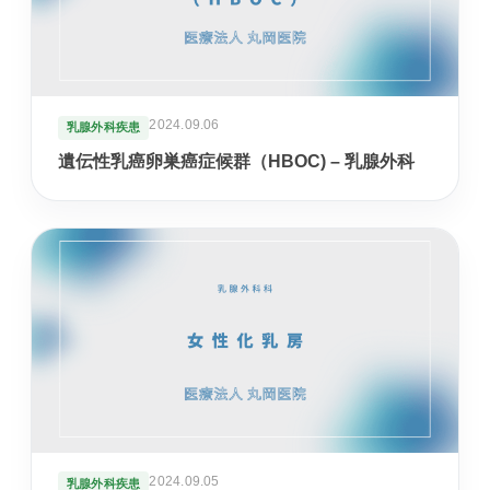
入居相談・サービス相談
訪問介護事業所
ご自宅や施設での生活支援
2024.09.06
乳腺外科疾患
遺伝性乳癌卵巣癌症候群（HBOC) – 乳腺外科
通所介護事業所いぶき
重度要介護者も相談可能
デイサービスすずかぜ
生活リハビリと日中支援
デイサービスなぎさ
山居町併設の新デイサービス
通所リハビリテーション
2024.09.05
乳腺外科疾患