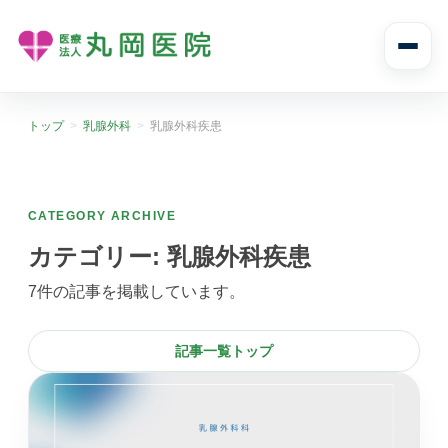
診療案内
トップ
乳腺外科
乳腺外科疾患
診療案内トップ
診療科目と受診の流れ
CATEGORY ARCHIVE
カテゴリー:
乳腺外科疾患
内科
風邪や発熱、生活習慣病まで幅広く診ます。
7件の記事を掲載しています。
消化器内科
記事一覧トップ
胃痛や腹痛、逆流性食道炎など消化器症状に対応し
ます。