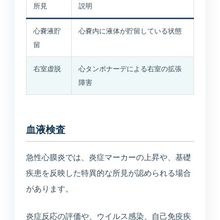
所見
説明
心嚢液貯
心嚢内に液体が貯留している状態
留
右室虚脱
心タンポナーデによる右室の拡張
障害
血液検査
急性心膜炎では、炎症マーカーの上昇や、基礎
疾患を反映した特異的な所見が認められる場合
があります。
炎症反応の評価や、ウイルス感染、自己免疫疾