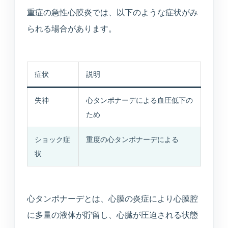
医療連携型の個別リハビリ
重症の急性心膜炎では、以下のような症状がみ
られる場合があります。
コラム
コラム
症状
説明
失神
心タンポナーデによる血圧低下の
当院について
ため
医院紹介・医師紹介
ショック症
重度の心タンポナーデによる
理念・診療体制・医師紹介・受付時間
状
設備紹介
検査機器・院内設備
心タンポナーデとは、心膜の炎症により心膜腔
に多量の液体が貯留し、心臓が圧迫される状態
アクセス