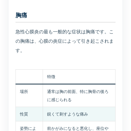
美容医療
庄内プライベートクリニック
胸痛
急性心膜炎の最も一般的な症状は胸痛です。こ
介護・施設
の胸痛は、心膜の炎症によって引き起こされま
す。
介護サービス・施設案内
介護サービスと施設案内の総合入口
特徴
介護施設一覧
各施設の特徴と空室状況
場所
通常は胸の前面、特に胸骨の後ろ
に感じられる
空室状況
現在の空き状況を見る
性質
鋭くて刺すような痛み
入居相談室
姿勢によ
前かがみになると悪化し、座位や