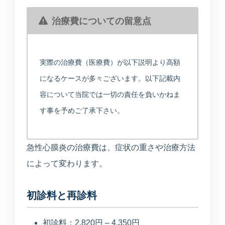
治療費についての留意点
実際の治療費（医療費）が以下説明より高額
になるケースが多々ございます。以下記載内
容について当院では一切の責任を負いかねま
す事を予めご了承下さい。
MARUOKA AI GUIDE
公開情報のみ
まるおかAI案内
×
予約先、診療時間、受診科、美容や介
急性心膜炎の治療費は、症状の重さや治療方法
護の窓口をすぐご案内します。
によって変わります。
こんにちは。予約ページ、電話番号、診
初診料と再診料
療時間、美容の問い合わせ先、受診科の
目安をご案内できます。
初診料：2,820円 – 4,350円