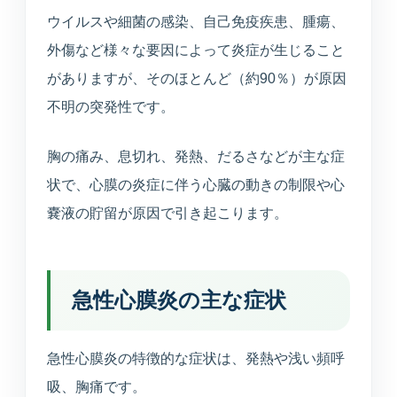
えます。
ウイルスや細菌の感染、自己免疫疾患、腫瘍、
外傷など様々な要因によって炎症が生じること
健康診断
がありますが、そのほとんど（約90％）が原因
企業健診や特定健診など、各種健診に対応します。
不明の突発性です。
予防接種
胸の痛み、息切れ、発熱、だるさなどが主な症
季節性ワクチンから各種予防接種までご相談いただ
状で、心膜の炎症に伴う心臓の動きの制限や心
けます。
嚢液の貯留が原因で引き起こります。
連携医療機関
日本海総合病院・本間病院・こころの医療センター
他
急性心膜炎の主な症状
訪問診療・訪問看護
急性心膜炎の特徴的な症状は、発熱や浅い頻呼
施設入居者中心・24時間365日を意識した連携
吸、胸痛です。