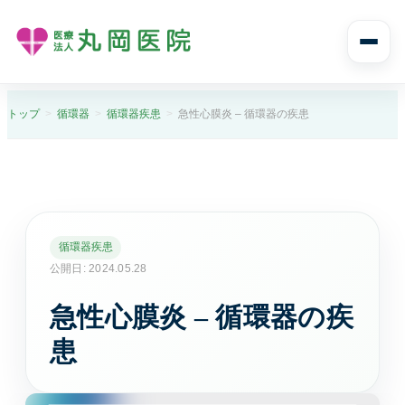
診療案内
トップ
循環器
循環器疾患
急性心膜炎 – 循環器の疾患
診療案内トップ
診療科目と受診の流れ
内科
循環器疾患
風邪や発熱、生活習慣病まで幅広く診ます。
公開日: 2024.05.28
急性心膜炎 – 循環器の疾
消化器内科
胃痛や腹痛、逆流性食道炎など消化器症状に対応し
患
ます。