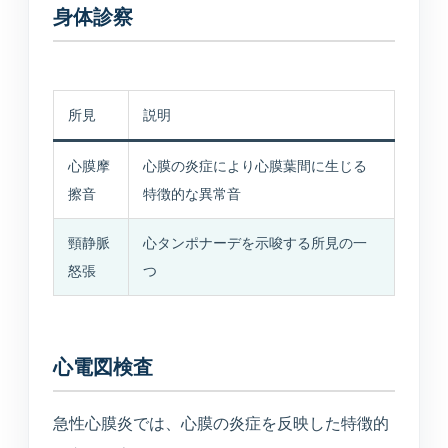
身体診察
所見
説明
心膜摩
心膜の炎症により心膜葉間に生じる
擦音
特徴的な異常音
頸静脈
心タンポナーデを示唆する所見の一
怒張
つ
心電図検査
急性心膜炎では、心膜の炎症を反映した特徴的