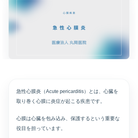
循環器内科
高血圧や不整脈、動悸など循環器症状を診療しま
す。
婦人科
月経や更年期など女性特有のお悩みに寄り添いま
す。
東洋医学（漢方）
体質や生活背景に合わせて漢方治療を提案します。
急性心膜炎（Acute pericarditis）とは、心臓を
心療内科
取り巻く心膜に炎症が起こる疾患です。
不安や不眠、ストレスと身体症状を総合的に診ま
す。
心膜は心臓を包み込み、保護するという重要な
アンチエイジング
役目を担っています。
プラセンタや点滴療法など、健やかな加齢対策を支