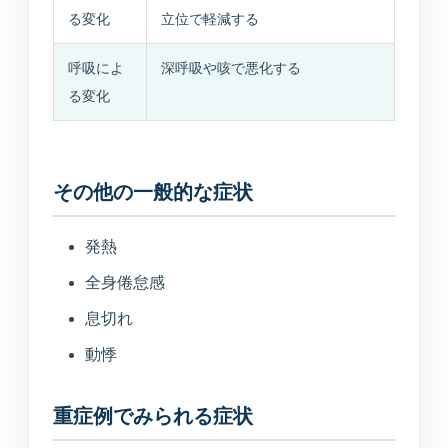
入居相談・サービス相談
る変化
立位で軽減する
呼吸によ
深呼吸や咳で悪化する
訪問介護事業所
る変化
ご自宅や施設での生活支援
通所介護事業所いぶき
その他の一般的な症状
重度要介護者も相談可能
発熱
デイサービスすずかぜ
生活リハビリと日中支援
全身倦怠感
息切れ
デイサービスなぎさ
動悸
山居町併設の新デイサービス
重症例でみられる症状
通所リハビリテーション