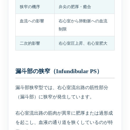
所在地・駐車場・来院方法
狭窄の機序
弁尖の肥厚・癒合
血流への影響
右心室から肺動脈への血流
採用情報
制限
募集中の職種と応募方法
二次的影響
右心室圧上昇、右心室肥大
アクセス
アクセス
漏斗部の狭窄（Infundibular PS）
漏斗部狭窄型では、右心室流出路の筋性部分
お問い合わせ
（漏斗部）に狭窄が発生しています。
お問い合わせ
右心室流出路の筋肉が異常に肥厚または過形成
を起こし、血液の通り道を狭くしているのが特