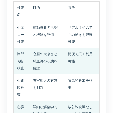
検査
目的
特徴
名
心エ
肺動脈弁の形態
リアルタイムで
コー
と機能を評価
弁の動きを観察
検査
可能
胸部
心臓の大きさと
簡便で広く利用
X線
肺血流の状態を
可能
検査
確認
心電
右室肥大の有無
電気的異常を検
図検
を判断
出
査
心臓
詳細な解剖学的
放射線被曝なし