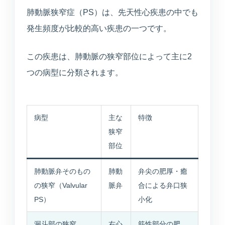
美容医療
肺動脈狭窄症（PS）は、先天性心疾患の中でも
庄内プライベートクリニック
発生頻度が比較的高い疾患の一つです。
この疾患は、肺動脈の狭窄部位によって主に2
介護・施設
つの病型に分類されます。
介護サービス・施設案内
介護サービスと施設案内の総合入口
病型
主な
特徴
狭窄
介護施設一覧
部位
各施設の特徴と空室状況
肺動脈弁そのもの
肺動
弁尖の肥厚・癒
空室状況
の狭窄（Valvular
脈弁
合による弁口狭
現在の空き状況を見る
PS）
小化
入居相談室
漏斗部の狭窄
右心
筋性部分の肥