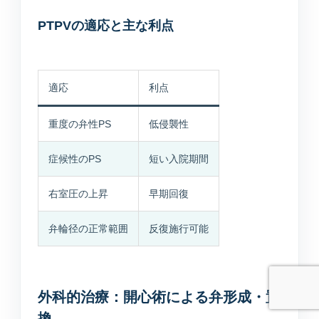
診断や個人情報の受付は行わず、公開中の院
内情報だけを使って回答します。
PTPVの適応と主な利点
適応
利点
重度の弁性PS
低侵襲性
予約ページはどこ？
今やってる？
美容の問い合わせ先は？
症候性のPS
短い入院期間
送信
右室圧の上昇
早期回復
弁輪径の正常範囲
反復施行可能
外科的治療：開心術による弁形成・置
換