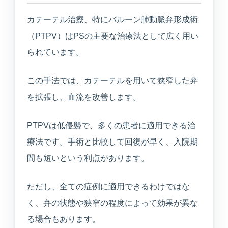
カテーテル治療、特にバルーン肺動脈弁形成術
（PTPV）はPSの主要な治療法として広く用い
られています。
この手法では、カテーテルを用いて狭窄した弁
を拡張し、血流を改善します。
MARUOKA AI GUIDE
公開情報のみ
PTPVは低侵襲で、多くの患者に適用できる治
まるおかAI案内
療法です。手術と比較して回復が早く、入院期
×
予約先、診療時間、受診科、美容や介
護の窓口をすぐご案内します。
間も短いという利点があります。
ただし、全ての症例に適用できるわけではな
こんにちは。予約ページ、電話番号、診
く、弁の状態や狭窄の程度によって効果が異な
療時間、美容の問い合わせ先、受診科の
目安をご案内できます。
る場合もあります。