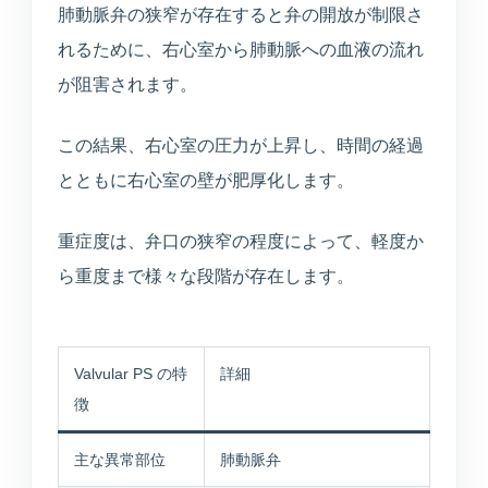
医療連携型の個別リハビリ
肺動脈弁の狭窄が存在すると弁の開放が制限さ
れるために、右心室から肺動脈への血液の流れ
が阻害されます。
コラム
この結果、右心室の圧力が上昇し、時間の経過
コラム
とともに右心室の壁が肥厚化します。
重症度は、弁口の狭窄の程度によって、軽度か
当院について
ら重度まで様々な段階が存在します。
医院紹介・医師紹介
理念・診療体制・医師紹介・受付時間
Valvular PS の特
詳細
設備紹介
徴
検査機器・院内設備
主な異常部位
肺動脈弁
アクセス