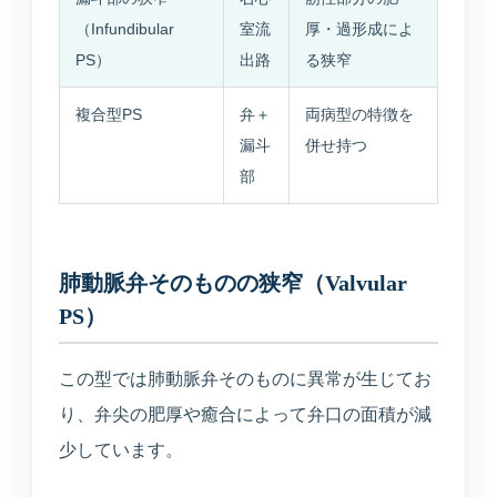
入居相談・サービス相談
（Infundibular
室流
厚・過形成によ
PS）
出路
る狭窄
訪問介護事業所
複合型PS
弁＋
両病型の特徴を
ご自宅や施設での生活支援
漏斗
併せ持つ
部
通所介護事業所いぶき
重度要介護者も相談可能
デイサービスすずかぜ
肺動脈弁そのものの狭窄（Valvular
生活リハビリと日中支援
PS）
デイサービスなぎさ
この型では肺動脈弁そのものに異常が生じてお
山居町併設の新デイサービス
り、弁尖の肥厚や癒合によって弁口の面積が減
少しています。
通所リハビリテーション