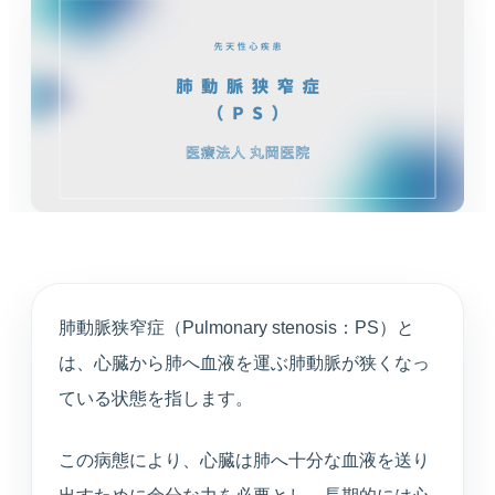
循環器内科
高血圧や不整脈、動悸など循環器症状を診療しま
す。
婦人科
月経や更年期など女性特有のお悩みに寄り添いま
す。
東洋医学（漢方）
体質や生活背景に合わせて漢方治療を提案します。
肺動脈狭窄症（Pulmonary stenosis：PS）と
心療内科
は、心臓から肺へ血液を運ぶ肺動脈が狭くなっ
不安や不眠、ストレスと身体症状を総合的に診ま
す。
ている状態を指します。
アンチエイジング
この病態により、心臓は肺へ十分な血液を送り
プラセンタや点滴療法など、健やかな加齢対策を支