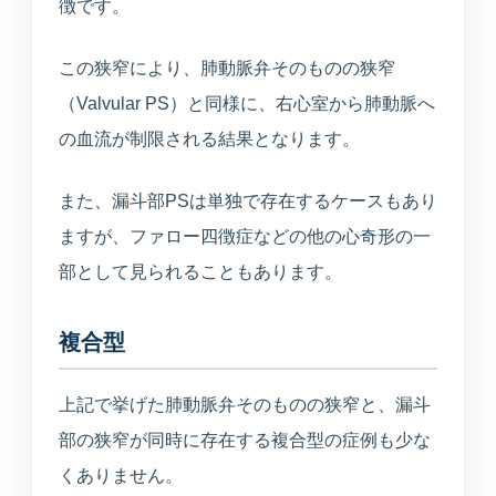
徴です。
TEL
WEB
BEAUTY
0234-23-8166
予約
美容メニュー
この狭窄により、肺動脈弁そのものの狭窄
（Valvular PS）と同様に、右心室から肺動脈へ
の血流が制限される結果となります。
また、漏斗部PSは単独で存在するケースもあり
ますが、ファロー四徴症などの他の心奇形の一
部として見られることもあります。
複合型
上記で挙げた肺動脈弁そのものの狭窄と、漏斗
部の狭窄が同時に存在する複合型の症例も少な
くありません。