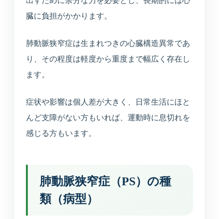
出すために余分な力を必要とし、長期的には心
えます。
臓に負担がかかります。
健康診断
肺動脈狭窄症は生まれつきの心臓構造異常であ
企業健診や特定健診など、各種健診に対応します。
り、その程度は軽度から重度まで幅広く存在し
ます。
予防接種
季節性ワクチンから各種予防接種までご相談いただ
症状や影響は個人差が大きく、日常生活にほと
けます。
んど支障がない方もいれば、運動時に息切れを
連携医療機関
感じる方もいます。
日本海総合病院・本間病院・こころの医療センター
他
肺動脈狭窄症（PS）の種
訪問診療・訪問看護
類（病型）
施設入居者中心・24時間365日を意識した連携