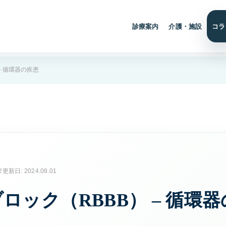
診療案内
介護・施設
コラ
診療案内トップ
介護サービス
– 循環器の疾患
設案内
診療科目と受診の流れ
介護サービスと
内の総合入口
消化器内科
空室状況
胃痛や腹痛、逆流性食
道炎など消化器症状に
現在の空き状況
対応します。
婦人科
訪問介護事業
2
更新日: 2024.08.01
月経や更年期など女性
ご自宅や施設で
特有のお悩みに寄り添
支援
います。
ロック（RBBB） – 循環
心療内科
デイサービス