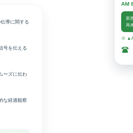
AM 
新患
信号の伝導に関する
再来
※ ▲A
信号を伝える
ムーズに伝わ
的な経過観察