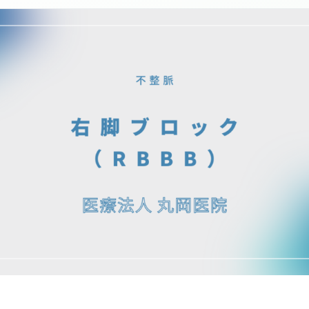
かぜ
不安や不眠、ストレス
と身体症状を総合的に
生活リハビリと
診ます。
援
健康診断
通所リハビリ
企業健診や特定健診な
ション
ど、各種健診に対応し
医療連携型の個
ます。
ビリ
連携医療機関
日本海総合病院・本間
病院・こころの医療セ
ンター 他
美容医療
庄内プライベートクリ
ニック