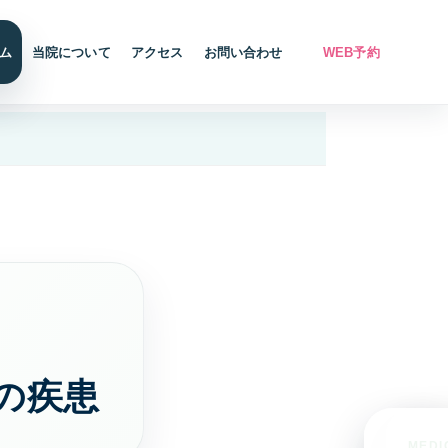
ム
当院について
アクセス
お問い合わせ
WEB予約
・施
内科
医院紹介・医師紹
介護施設一覧
設備紹介
介
風邪や発熱、生活習慣
各施設の特徴と空室状
病まで幅広く診ます。
検査機器・院内設備
施設案
理念・診療体制・医師
況
紹介・受付時間
循環器内科
アクセス
入居相談室
採用情報
高血圧や不整脈、動悸
など循環器症状を診療
所在地・駐車場・来院
入居相談・サービス相
募集中の職種と応募方
を見る
します。
方法
談
法
東洋医学（漢方）
所
通所介護事業所い
ぶき
体質や生活背景に合わ
の生活
せて漢方治療を提案し
重度要介護者も相談可
ます。
器の疾患
能
アンチエイジング
すず
デイサービスなぎ
MEDI