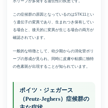
ポリープが多発する遺伝性の疾患です。
えます。
この症候群の原因となっているのはSTK11とい
健康診断
う遺伝子の変異であり、生まれつき保有してい
企業健診や特定健診など、各種健診に対応します。
る場合と、後天的に変異が生じる場合の両方が
確認されています。
予防接種
季節性ワクチンから各種予防接種までご相談いただ
けます。
一般的な特徴として、幼少期からの消化管ポリ
ープの形成が見られ、同時に皮膚や粘膜に独特
連携医療機関
の色素斑が出現することが知られています。
日本海総合病院・本間病院・こころの医療センター
他
ポイツ・ジェガース
訪問診療・訪問看護
（Peutz-Jeghers）症候群の
施設入居者中心・24時間365日を意識した連携
主な症状