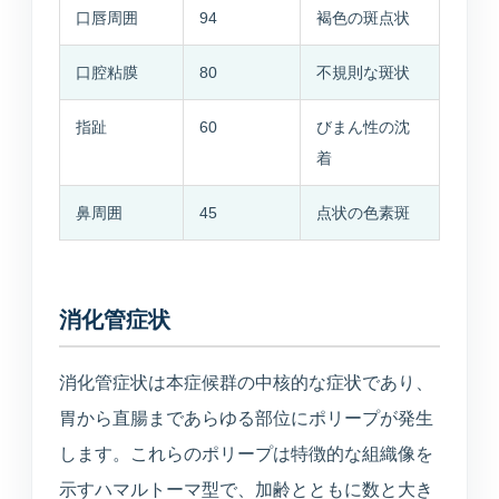
医療連携型の個別リハビリ
口唇周囲
94
褐色の斑点状
口腔粘膜
80
不規則な斑状
コラム
指趾
60
びまん性の沈
コラム
着
鼻周囲
45
点状の色素斑
当院について
医院紹介・医師紹介
消化管症状
理念・診療体制・医師紹介・受付時間
消化管症状は本症候群の中核的な症状であり、
設備紹介
胃から直腸まであらゆる部位にポリープが発生
検査機器・院内設備
します。これらのポリープは特徴的な組織像を
示すハマルトーマ型で、加齢とともに数と大き
アクセス