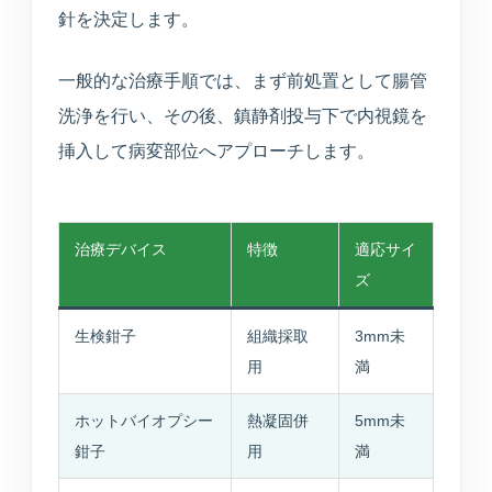
針を決定します。
一般的な治療手順では、まず前処置として腸管
洗浄を行い、その後、鎮静剤投与下で内視鏡を
挿入して病変部位へアプローチします。
治療デバイス
特徴
適応サイ
ズ
生検鉗子
組織採取
3mm未
用
満
ホットバイオプシー
熱凝固併
5mm未
鉗子
用
満