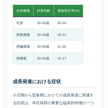
合併腫瘍
好発年齢
累積発生率(%)
乳癌
30-50歳
45-50
卵巣腫瘍
20-40歳
18-21
膵臓腫瘍
30-60歳
11-36
肺腫瘍
40-60歳
15-17
成長発達における症状
小児期から思春期にかけての成長発達に関連す
る症状は、本症候群の重要な臨床的特徴の一つ