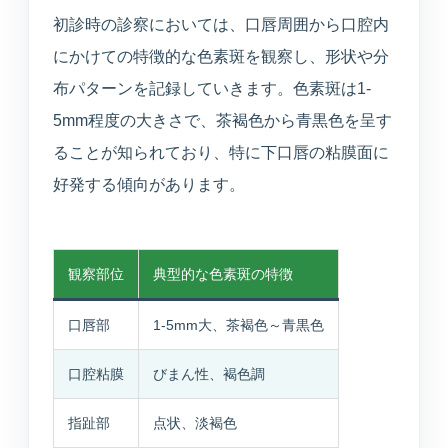
初診時の診察においては、口唇周囲から口腔内
にかけての特徴的な色素斑を観察し、形状や分
布パターンを記録していきます。色素斑は1-
5mm程度の大きさで、茶褐色から青黒色を呈す
ることが知られており、特に下口唇の粘膜面に
好発する傾向があります。
観察部位
典型的な色素斑の特徴
口唇部
1-5mm大、茶褐色～青黒色
口腔粘膜
びまん性、褐色調
指趾部
点状、淡褐色