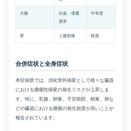
TEL
WEB
BEAUTY
0234-23-8166
予約
美容メニュー
大腸
出血、便通
中等度
異常
胃
上腹部痛
軽度
合併症状と全身症状
本症候群では、消化管外病変として様々な臓器
における腫瘍性病変の発生リスクが上昇しま
す。特に、乳腺、卵巣、子宮頸部、精巣、肺な
どの臓器における腫瘍の発生頻度が高いことが
報告されています。