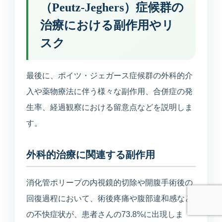
診断や個人情報の受付は行わず、公開中の院
（Peutz-Jeghers）症候群の
内情報だけを使って回答します。
治療における副作用やリ
スク
最後に、ポイツ・ジェガース症候群の外科的介
予約ページはどこ？
今やってる？
美容の問い合わせ先は？
入や薬物療法に伴う様々な副作用、合併症の発
生率、経過観察における留意点などを説明しま
送信
す。
外科的治療に関連する副作用
消化管ポリープの内視鏡的切除や開腹手術後の
回復過程において、術後疼痛や腹部違和感など
の不快症状が、患者さんの73.8%に出現しま