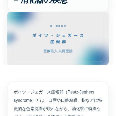
循環器内科
高血圧や不整脈、動悸など循環器症状を診療しま
す。
婦人科
月経や更年期など女性特有のお悩みに寄り添いま
す。
東洋医学（漢方）
体質や生活背景に合わせて漢方治療を提案します。
心療内科
不安や不眠、ストレスと身体症状を総合的に診ま
ポイツ・ジェガース症候群（Peutz-Jeghers
す。
syndrome）とは、口唇や口腔粘膜、指などに特
アンチエイジング
徴的な色素沈着が現れながら、消化管に特殊な
プラセンタや点滴療法など、健やかな加齢対策を支