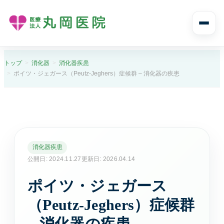
診療案内
トップ
消化器
消化器疾患
ポイツ・ジェガース（Peutz-Jeghers）症候群 – 消化器の疾患
診療案内トップ
診療科目と受診の流れ
内科
風邪や発熱、生活習慣病まで幅広く診ます。
消化器疾患
公開日: 2024.11.27
更新日: 2026.04.14
消化器内科
ポイツ・ジェガース
胃痛や腹痛、逆流性食道炎など消化器症状に対応し
ます。
（Peutz-Jeghers）症候群
– 消化器の疾患