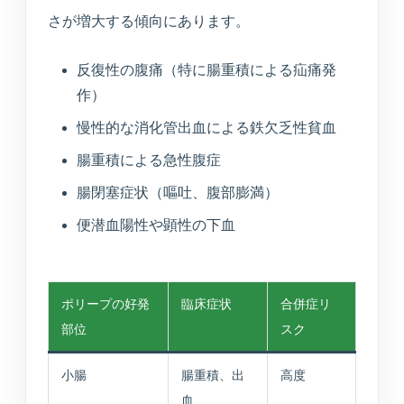
所在地・駐車場・来院方法
さが増大する傾向にあります。
反復性の腹痛（特に腸重積による疝痛発
採用情報
作）
募集中の職種と応募方法
慢性的な消化管出血による鉄欠乏性貧血
腸重積による急性腹症
アクセス
腸閉塞症状（嘔吐、腹部膨満）
アクセス
便潜血陽性や顕性の下血
お問い合わせ
ポリープの好発
臨床症状
合併症リ
部位
スク
お問い合わせ
小腸
腸重積、出
高度
血