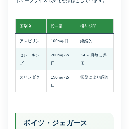
ポリープサイズの変化を指標としています。
薬剤名
投与量
投与期間
アスピリン
100mg/日
継続的
セレコキシ
200mg×2/
3-6ヶ月毎に評
ブ
日
価
MARUOKA AI GUIDE
公開情報のみ
まるおかAI案内
スリンダク
150mg×2/
状態により調整
×
予約先、診療時間、受診科、美容や介
日
護の窓口をすぐご案内します。
こんにちは。予約ページ、電話番号、診
療時間、美容の問い合わせ先、受診科の
ポイツ・ジェガース
目安をご案内できます。