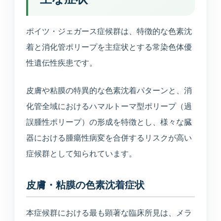
美容医療
庄内プライベートクリニック
ポイツ・ジェガース症候群は、特徴的な色素沈
着と消化管ポリープを主症状とする常染色体優
性遺伝性疾患です。
介護・施設
介護サービス・施設案内
皮膚や粘膜の特異的な色素沈着パターンと、消
介護サービスと施設案内の総合入口
化管全域におけるハマルトーマ型ポリープ（過
誤腫性ポリープ）の形成を特徴とし、様々な臓
介護施設一覧
器における腫瘍性病変を合併するリスクが高い
各施設の特徴と空室状況
症候群として知られています。
空室状況
皮膚・粘膜の色素沈着症状
現在の空き状況を見る
本症候群における最も顕著な臨床所見は、メラ
入居相談室