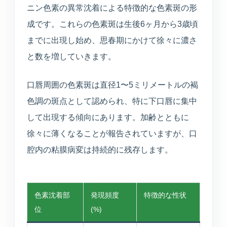
ニン色素の異常沈着による特徴的な色素斑の形
入居相談・サービス相談
成です。これらの色素斑は生後6ヶ月から3歳頃
訪問介護事業所
までに出現し始め、思春期にかけて徐々に濃さ
ご自宅や施設での生活支援
と数を増していきます。
通所介護事業所いぶき
口唇周囲の色素斑は直径1〜5ミリメートルの褐
重度要介護者も相談可能
色調の斑点として認められ、特に下口唇に集中
して出現する傾向にあります。加齢とともに
デイサービスすずかぜ
徐々に薄くなることが報告されていますが、口
生活リハビリと日中支援
腔内の粘膜病変は持続的に残存します。
デイサービスなぎさ
山居町併設の新デイサービス
色素沈着部
発現頻度
特徴的な性状
位
(%)
通所リハビリテーション