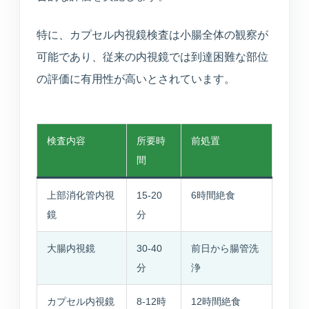
特に、カプセル内視鏡検査は小腸全体の観察が
可能であり、従来の内視鏡では到達困難な部位
の評価に有用性が高いとされています。
検査内容
所要時
前処置
間
上部消化管内視
15-20
6時間絶食
鏡
分
大腸内視鏡
30-40
前日から腸管洗
分
浄
カプセル内視鏡
8-12時
12時間絶食