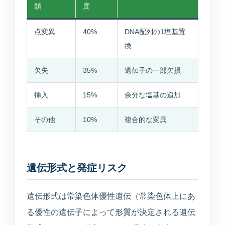
類
度
点変異
40%
DNA配列の1塩基置
換
欠失
35%
遺伝子の一部欠損
挿入
15%
余分な塩基の追加
その他
10%
複合的な変異
遺伝形式と発症リスク
遺伝形式は常染色体優性遺伝（常染色体上にあ
る優性の遺伝子によって形質が決定される遺伝