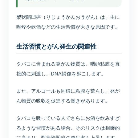
TEL
WEB
BEAUTY
0234-23-8166
予約
美容メニュー
梨状陥凹癌（りじょうかんおうがん）は、主に
喫煙や飲酒などの生活習慣が大きな原因です。
生活習慣とがん発生の関連性
タバコに含まれる発がん物質は、咽頭粘膜を直
接的に刺激し、DNA損傷を起こします。
また、アルコールも同様に粘膜を荒らし、発が
ん物質の吸収を促進する働きがあります。
タバコを吸っている人でさらにお酒を飲みすぎ
るような習慣がある場合、そのリスクは相乗的
に高まり、梨状陥凹癌の発生率も上昇します。