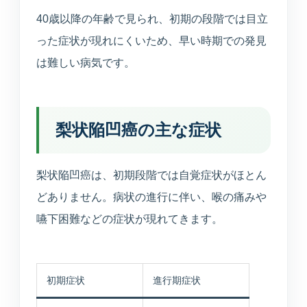
えます。
40歳以降の年齢で見られ、初期の段階では目立
った症状が現れにくいため、早い時期での発見
健康診断
は難しい病気です。
企業健診や特定健診など、各種健診に対応します。
予防接種
梨状陥凹癌の主な症状
季節性ワクチンから各種予防接種までご相談いただ
けます。
梨状陥凹癌は、初期段階では自覚症状がほとん
連携医療機関
どありません。病状の進行に伴い、喉の痛みや
日本海総合病院・本間病院・こころの医療センター
他
嚥下困難などの症状が現れてきます。
訪問診療・訪問看護
施設入居者中心・24時間365日を意識した連携
初期症状
進行期症状