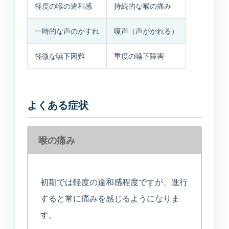
軽度の喉の違和感
持続的な喉の痛み
美容医療
庄内プライベートクリニック
一時的な声のかすれ
嗄声（声がかれる）
軽微な嚥下困難
重度の嚥下障害
介護・施設
介護サービス・施設案内
よくある症状
介護サービスと施設案内の総合入口
介護施設一覧
喉の痛み
各施設の特徴と空室状況
空室状況
初期では軽度の違和感程度ですが、進行
現在の空き状況を見る
すると常に痛みを感じるようになりま
す。
入居相談室