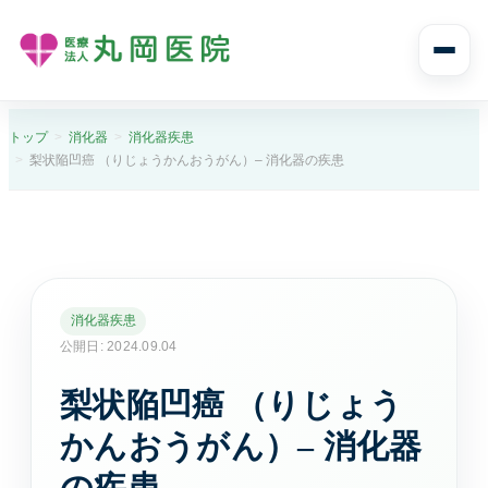
診療案内
トップ
消化器
消化器疾患
梨状陥凹癌 （りじょうかんおうがん）– 消化器の疾患
診療案内トップ
診療科目と受診の流れ
内科
風邪や発熱、生活習慣病まで幅広く診ます。
消化器疾患
公開日: 2024.09.04
消化器内科
梨状陥凹癌 （りじょう
胃痛や腹痛、逆流性食道炎など消化器症状に対応し
ます。
かんおうがん）– 消化器
の疾患