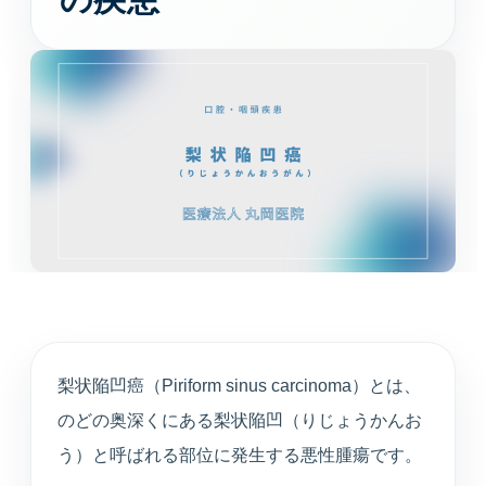
循環器内科
高血圧や不整脈、動悸など循環器症状を診療しま
す。
婦人科
月経や更年期など女性特有のお悩みに寄り添いま
す。
東洋医学（漢方）
体質や生活背景に合わせて漢方治療を提案します。
心療内科
不安や不眠、ストレスと身体症状を総合的に診ま
梨状陥凹癌（Piriform sinus carcinoma）とは、
す。
のどの奥深くにある梨状陥凹（りじょうかんお
アンチエイジング
う）と呼ばれる部位に発生する悪性腫瘍です。
プラセンタや点滴療法など、健やかな加齢対策を支