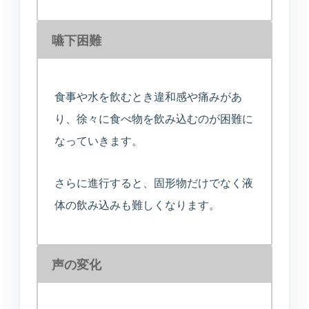
入居相談・サービス相談
嚥下困難
訪問介護事業所
ご自宅や施設での生活支援
食事や水を飲むとき違和感や痛みがあ
通所介護事業所いぶき
り、徐々に食べ物を飲み込むのが困難に
重度要介護者も相談可能
なっていきます。
デイサービスすずかぜ
さらに進行すると、固形物だけでなく液
生活リハビリと日中支援
体の飲み込みも難しくなります。
デイサービスなぎさ
山居町併設の新デイサービス
声の変化
通所リハビリテーション