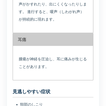
医療連携型の個別リハビリ
声がかすれたり、出にくくなったりしま
す。 進行すると、嗄声（しわがれ声）
が持続的に現れます。
コラム
コラム
耳痛
当院について
腫瘍が神経を圧迫し、耳に痛みが生じる
医院紹介・医師紹介
ことがあります。
理念・診療体制・医師紹介・受付時間
設備紹介
検査機器・院内設備
見逃しやすい症状
頸部のしこり
アクセス