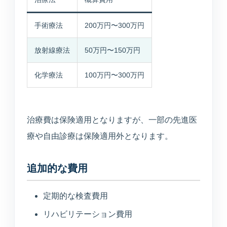
手術療法
200万円〜300万円
放射線療法
50万円〜150万円
化学療法
100万円〜300万円
治療費は保険適用となりますが、一部の先進医
MARUOKA AI GUIDE
公開情報のみ
まるおかAI案内
療や自由診療は保険適用外となります。
×
予約先、診療時間、受診科、美容や介
護の窓口をすぐご案内します。
追加的な費用
こんにちは。予約ページ、電話番号、診
定期的な検査費用
療時間、美容の問い合わせ先、受診科の
リハビリテーション費用
目安をご案内できます。