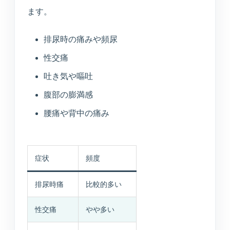
医療連携型の個別リハビリ
ます。
排尿時の痛みや頻尿
コラム
性交痛
コラム
吐き気や嘔吐
腹部の膨満感
腰痛や背中の痛み
当院について
医院紹介・医師紹介
理念・診療体制・医師紹介・受付時間
症状
頻度
設備紹介
排尿時痛
比較的多い
検査機器・院内設備
性交痛
やや多い
アクセス