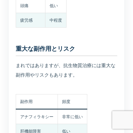
診断や個人情報の受付は行わず、公開中の院
頭痛
低い
内情報だけを使って回答します。
疲労感
中程度
重大な副作用とリスク
予約ページはどこ？
今やってる？
美容の問い合わせ先は？
まれではありますが、抗生物質治療には重大な
送信
副作用やリスクもあります。
副作用
頻度
アナフィラキシー
非常に低い
肝機能障害
低い