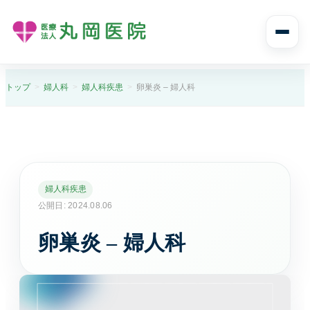
診療案内
トップ
婦人科
婦人科疾患
卵巣炎 – 婦人科
診療案内トップ
診療科目と受診の流れ
内科
婦人科疾患
風邪や発熱、生活習慣病まで幅広く診ます。
公開日: 2024.08.06
卵巣炎 – 婦人科
消化器内科
胃痛や腹痛、逆流性食道炎など消化器症状に対応し
ます。