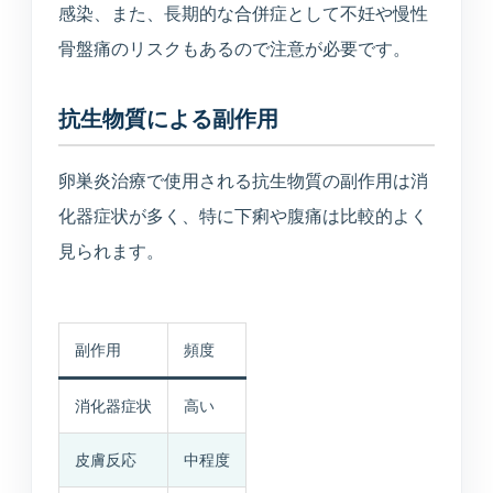
感染、また、長期的な合併症として不妊や慢性
骨盤痛のリスクもあるので注意が必要です。
抗生物質による副作用
卵巣炎治療で使用される抗生物質の副作用は消
化器症状が多く、特に下痢や腹痛は比較的よく
見られます。
MARUOKA AI GUIDE
公開情報のみ
まるおかAI案内
×
予約先、診療時間、受診科、美容や介
護の窓口をすぐご案内します。
副作用
頻度
消化器症状
高い
こんにちは。予約ページ、電話番号、診
療時間、美容の問い合わせ先、受診科の
皮膚反応
中程度
目安をご案内できます。