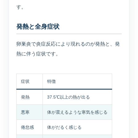
美容医療
す。
庄内プライベートクリニック
発熱と全身症状
介護・施設
卵巣炎で炎症反応により現れるのが発熱と、発
熱に伴う症状です。
介護サービス・施設案内
介護サービスと施設案内の総合入口
介護施設一覧
症状
特徴
各施設の特徴と空室状況
発熱
37.5℃以上の熱が出る
空室状況
悪寒
体が震えるような寒気を感じる
現在の空き状況を見る
倦怠感
体がだるく感じる
入居相談室