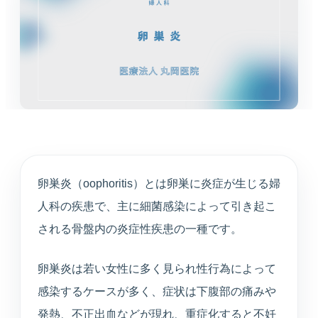
循環器内科
高血圧や不整脈、動悸など循環器症状を診療しま
す。
婦人科
月経や更年期など女性特有のお悩みに寄り添いま
す。
東洋医学（漢方）
体質や生活背景に合わせて漢方治療を提案します。
卵巣炎（oophoritis）とは卵巣に炎症が生じる婦
人科の疾患で、主に細菌感染によって引き起こ
心療内科
される骨盤内の炎症性疾患の一種です。
不安や不眠、ストレスと身体症状を総合的に診ま
す。
卵巣炎は若い女性に多く見られ性行為によって
感染するケースが多く、症状は下腹部の痛みや
アンチエイジング
発熱、不正出血などが現れ、重症化すると不妊
プラセンタや点滴療法など、健やかな加齢対策を支