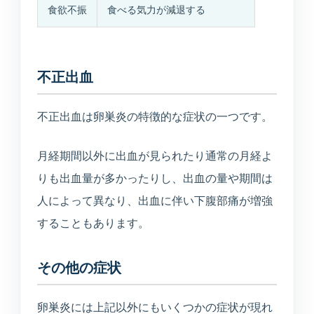
食欲不振
食べる気力が減退する
入居相談・サービス相談
訪問介護事業所
ご自宅や施設での生活支援
不正出血
通所介護事業所いぶき
不正出血は卵巣炎の特徴的な症状の一つです。
重度要介護者も相談可能
月経期間以外に出血が見られたり通常の月経よ
デイサービスすずかぜ
りも出血量が多かったりし、出血の量や期間は
生活リハビリと日中支援
人によって異なり、出血に伴い下腹部痛が増強
することもあります。
デイサービスなぎさ
山居町併設の新デイサービス
その他の症状
通所リハビリテーション
卵巣炎には上記以外にもいくつかの症状が現れ