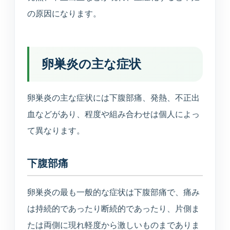
えます。
の原因になります。
健康診断
企業健診や特定健診など、各種健診に対応します。
卵巣炎の主な症状
予防接種
季節性ワクチンから各種予防接種までご相談いただ
卵巣炎の主な症状には下腹部痛、発熱、不正出
けます。
血などがあり、程度や組み合わせは個人によっ
て異なります。
連携医療機関
日本海総合病院・本間病院・こころの医療センター
下腹部痛
他
卵巣炎の最も一般的な症状は下腹部痛で、痛み
訪問診療・訪問看護
施設入居者中心・24時間365日を意識した連携
は持続的であったり断続的であったり、片側ま
たは両側に現れ軽度から激しいものまでありま