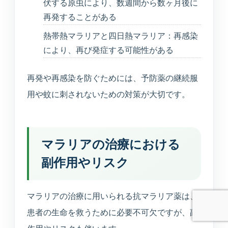
診断や個人情報の受付は行わず、公開中の院
伏する原虫により、数週間から数ヶ月後に
内情報だけを使って回答します。
再発することがある
熱帯熱マラリアと四日熱マラリア：再感染
により、再び発症する可能性がある
再発や再感染を防ぐためには、予防薬の継続服
予約ページはどこ？
今やってる？
美容の問い合わせ先は？
用や蚊に刺されないための対策が大切です。
送信
マラリアの治療における
副作用やリスク
マラリアの治療に用いられる抗マラリア薬は、
患者の生命を救うために必要不可欠ですが、副