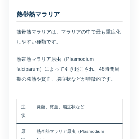
美容医療
熱帯熱マラリア
庄内プライベートクリニック
熱帯熱マラリアは、マラリアの中で最も重症化
介護・施設
しやすい種類です。
介護サービス・施設案内
熱帯熱マラリア原虫（Plasmodium
介護サービスと施設案内の総合入口
falciparum）によって引き起こされ、48時間周
期の発熱や貧血、脳症状などが特徴的です。
介護施設一覧
各施設の特徴と空室状況
症
発熱、貧血、脳症状など
空室状況
状
現在の空き状況を見る
原
熱帯熱マラリア原虫（Plasmodium
入居相談室