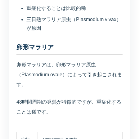
医療連携型の個別リハビリ
重症化することは比較的稀
三日熱マラリア原虫（Plasmodium vivax）
が原因
コラム
コラム
卵形マラリア
卵形マラリアは、卵形マラリア原虫
当院について
（Plasmodium ovale）によって引き起こされま
医院紹介・医師紹介
す。
理念・診療体制・医師紹介・受付時間
48時間周期の発熱が特徴的ですが、重症化する
設備紹介
ことは稀です。
検査機器・院内設備
アクセス