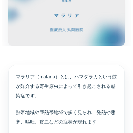
循環器内科
高血圧や不整脈、動悸など循環器症状を診療しま
す。
婦人科
月経や更年期など女性特有のお悩みに寄り添いま
す。
東洋医学（漢方）
体質や生活背景に合わせて漢方治療を提案します。
マラリア（malaria）とは、ハマダラカという蚊
が媒介する寄生原虫によって引き起こされる感
心療内科
染症です。
不安や不眠、ストレスと身体症状を総合的に診ま
す。
熱帯地域や亜熱帯地域で多く見られ、発熱や悪
寒、嘔吐、貧血などの症状が現れます。
アンチエイジング
プラセンタや点滴療法など、健やかな加齢対策を支