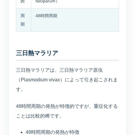
因
falciparum）
入居相談・サービス相談
周
48時間周期
訪問介護事業所
期
ご自宅や施設での生活支援
通所介護事業所いぶき
三日熱マラリア
重度要介護者も相談可能
三日熱マラリアは、三日熱マラリア原虫
デイサービスすずかぜ
（Plasmodium vivax）によって引き起こされま
生活リハビリと日中支援
す。
デイサービスなぎさ
48時間周期の発熱が特徴的ですが、重症化する
山居町併設の新デイサービス
ことは比較的稀です。
通所リハビリテーション
48時間周期の発熱が特徴