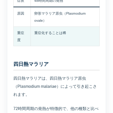
症状
48時間周期の発熱
所在地・駐車場・来院方法
原因
卵形マラリア原虫（Plasmodium
ovale）
採用情報
募集中の職種と応募方法
重症
重症化することは稀
度
アクセス
アクセス
四日熱マラリア
四日熱マラリアは、四日熱マラリア原虫
お問い合わせ
（Plasmodium malariae）によって引き起こさ
れます。
お問い合わせ
72時間周期の発熱が特徴的で、他の種類と比べ