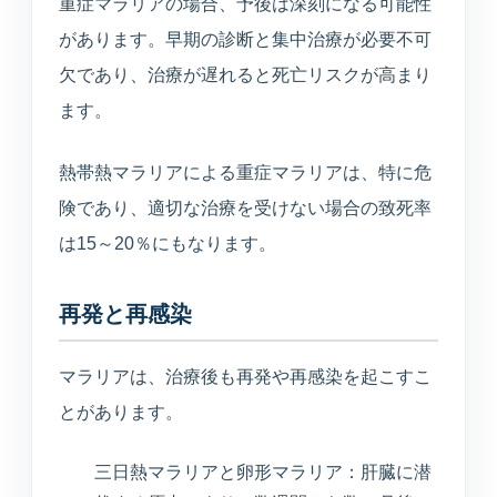
重症マラリアの場合、予後は深刻になる可能性
があります。早期の診断と集中治療が必要不可
欠であり、治療が遅れると死亡リスクが高まり
ます。
熱帯熱マラリアによる重症マラリアは、特に危
険であり、適切な治療を受けない場合の致死率
は15～20％にもなります。
MARUOKA AI GUIDE
公開情報のみ
まるおかAI案内
×
再発と再感染
予約先、診療時間、受診科、美容や介
護の窓口をすぐご案内します。
マラリアは、治療後も再発や再感染を起こすこ
とがあります。
こんにちは。予約ページ、電話番号、診
療時間、美容の問い合わせ先、受診科の
三日熱マラリアと卵形マラリア：肝臓に潜
目安をご案内できます。