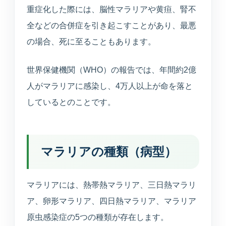
えます。
重症化した際には、脳性マラリアや黄疸、腎不
全などの合併症を引き起こすことがあり、最悪
健康診断
の場合、死に至ることもあります。
企業健診や特定健診など、各種健診に対応します。
世界保健機関（WHO）の報告では、年間約2億
予防接種
人がマラリアに感染し、4万人以上が命を落と
季節性ワクチンから各種予防接種までご相談いただ
しているとのことです。
けます。
連携医療機関
マラリアの種類（病型）
日本海総合病院・本間病院・こころの医療センター
他
マラリアには、熱帯熱マラリア、三日熱マラリ
訪問診療・訪問看護
ア、卵形マラリア、四日熱マラリア、マラリア
施設入居者中心・24時間365日を意識した連携
原虫感染症の5つの種類が存在します。