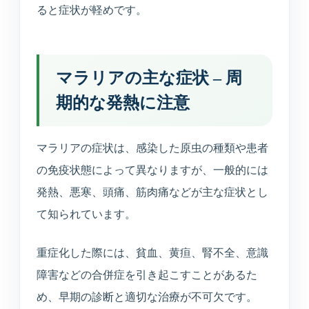
ると症状が軽めです。
TEL
WEB
BEAUTY
0234-23-8166
予約
美容メニュー
マラリアの主な症状 – 周
期的な発熱に注意
マラリアの症状は、感染した原虫の種類や患者
の免疫状態によって異なりますが、一般的には
発熱、悪寒、頭痛、筋肉痛などが主な症状とし
て知られています。
重症化した際には、貧血、黄疸、腎不全、意識
障害などの合併症を引き起こすことがあるた
め、早期の診断と適切な治療が不可欠です。