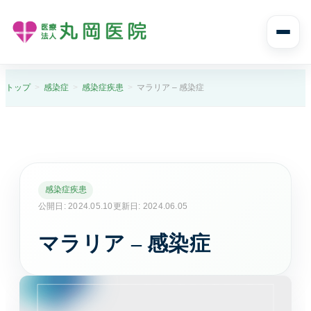
診療案内
トップ
感染症
感染症疾患
マラリア – 感染症
診療案内トップ
診療科目と受診の流れ
内科
感染症疾患
風邪や発熱、生活習慣病まで幅広く診ます。
公開日: 2024.05.10
更新日: 2024.06.05
マラリア – 感染症
消化器内科
胃痛や腹痛、逆流性食道炎など消化器症状に対応し
ます。