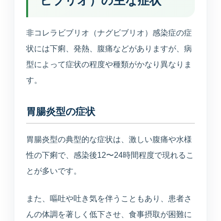
ビブリオ）の主な症状
TEL
WEB
BEAUTY
0234-23-8166
予約
美容メニュー
非コレラビブリオ（ナグビブリオ）感染症の症
状には下痢、発熱、腹痛などがありますが、病
型によって症状の程度や種類がかなり異なりま
す。
胃腸炎型の症状
胃腸炎型の典型的な症状は、激しい腹痛や水様
性の下痢で、感染後12〜24時間程度で現れるこ
とが多いです。
また、嘔吐や吐き気を伴うこともあり、患者さ
んの体調を著しく低下させ、食事摂取が困難に