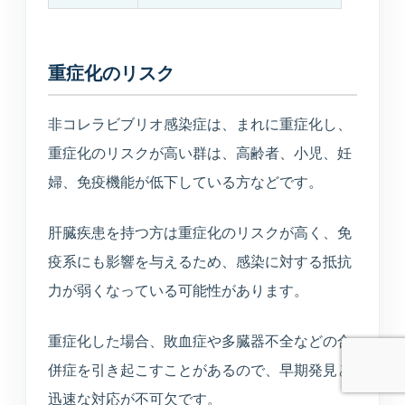
診断や個人情報の受付は行わず、公開中の院
内情報だけを使って回答します。
重症化のリスク
非コレラビブリオ感染症は、まれに重症化し、
重症化のリスクが高い群は、高齢者、小児、妊
予約ページはどこ？
今やってる？
美容の問い合わせ先は？
婦、免疫機能が低下している方などです。
送信
肝臓疾患を持つ方は重症化のリスクが高く、免
疫系にも影響を与えるため、感染に対する抵抗
力が弱くなっている可能性があります。
重症化した場合、敗血症や多臓器不全などの合
併症を引き起こすことがあるので、早期発見と
迅速な対応が不可欠です。