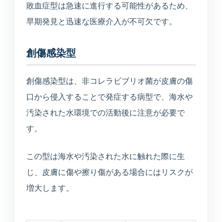
医療連携型の個別リハビリ
敗血症型は急速に進行する可能性があるため、
早期発見と迅速な医療介入が不可欠です。
コラム
創傷感染型
コラム
創傷感染型は、非コレラビブリオ菌が皮膚の傷
口から侵入することで発症する病型で、海水や
当院について
汚染された水環境での活動後に注意が必要で
す。
医院紹介・医師紹介
理念・診療体制・医師紹介・受付時間
この型は海水や汚染された水に触れた際に生
じ、皮膚に傷や擦り傷がある場合にはリスクが
設備紹介
増大します。
検査機器・院内設備
アクセス