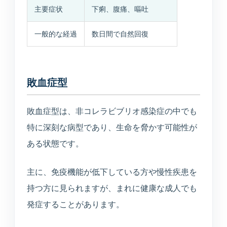
入居相談・サービス相談
主要症状
下痢、腹痛、嘔吐
一般的な経過
数日間で自然回復
訪問介護事業所
ご自宅や施設での生活支援
敗血症型
通所介護事業所いぶき
重度要介護者も相談可能
敗血症型は、非コレラビブリオ感染症の中でも
デイサービスすずかぜ
特に深刻な病型であり、生命を脅かす可能性が
生活リハビリと日中支援
ある状態です。
デイサービスなぎさ
主に、免疫機能が低下している方や慢性疾患を
山居町併設の新デイサービス
持つ方に見られますが、まれに健康な成人でも
発症することがあります。
通所リハビリテーション