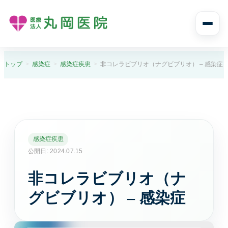
診療案内
トップ
感染症
感染症疾患
非コレラビブリオ（ナグビブリオ） – 感染症
診療案内トップ
診療科目と受診の流れ
内科
感染症疾患
風邪や発熱、生活習慣病まで幅広く診ます。
公開日: 2024.07.15
非コレラビブリオ（ナ
消化器内科
胃痛や腹痛、逆流性食道炎など消化器症状に対応し
グビブリオ） – 感染症
ます。