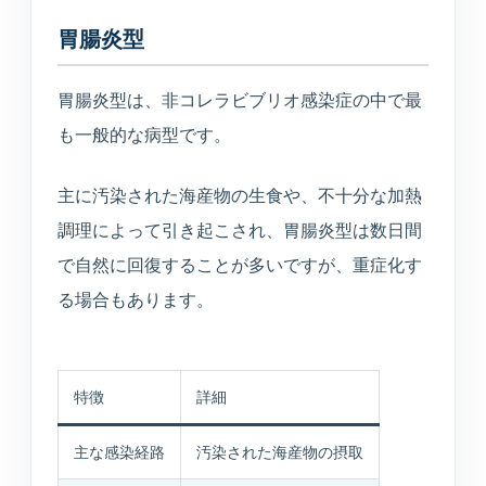
美容医療
胃腸炎型
庄内プライベートクリニック
胃腸炎型は、非コレラビブリオ感染症の中で最
も一般的な病型です。
介護・施設
介護サービス・施設案内
主に汚染された海産物の生食や、不十分な加熱
介護サービスと施設案内の総合入口
調理によって引き起こされ、胃腸炎型は数日間
で自然に回復することが多いですが、重症化す
介護施設一覧
る場合もあります。
各施設の特徴と空室状況
空室状況
特徴
詳細
現在の空き状況を見る
主な感染経路
汚染された海産物の摂取
入居相談室