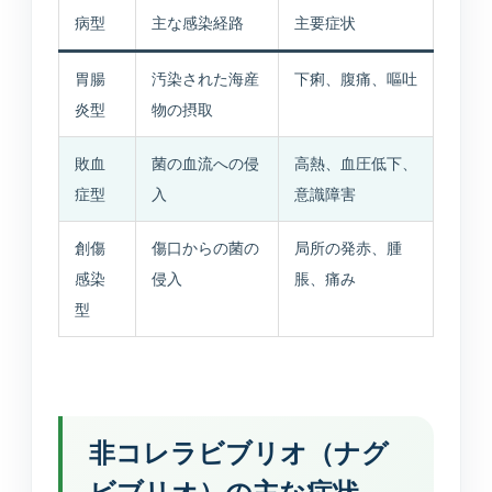
病型
主な感染経路
主要症状
所在地・駐車場・来院方法
胃腸
汚染された海産
下痢、腹痛、嘔吐
採用情報
炎型
物の摂取
募集中の職種と応募方法
敗血
菌の血流への侵
高熱、血圧低下、
症型
入
意識障害
アクセス
創傷
傷口からの菌の
局所の発赤、腫
アクセス
感染
侵入
脹、痛み
型
お問い合わせ
お問い合わせ
非コレラビブリオ（ナグ