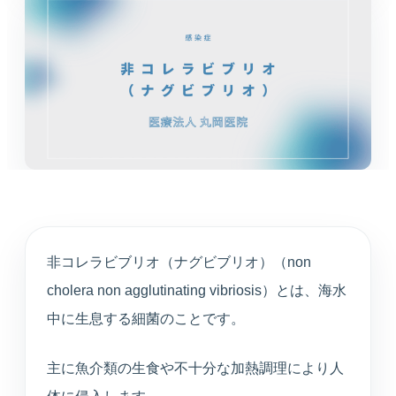
循環器内科
高血圧や不整脈、動悸など循環器症状を診療しま
す。
婦人科
月経や更年期など女性特有のお悩みに寄り添いま
す。
東洋医学（漢方）
体質や生活背景に合わせて漢方治療を提案します。
非コレラビブリオ（ナグビブリオ）（non
心療内科
cholera non agglutinating vibriosis）とは、海水
不安や不眠、ストレスと身体症状を総合的に診ま
す。
中に生息する細菌のことです。
アンチエイジング
主に魚介類の生食や不十分な加熱調理により人
プラセンタや点滴療法など、健やかな加齢対策を支