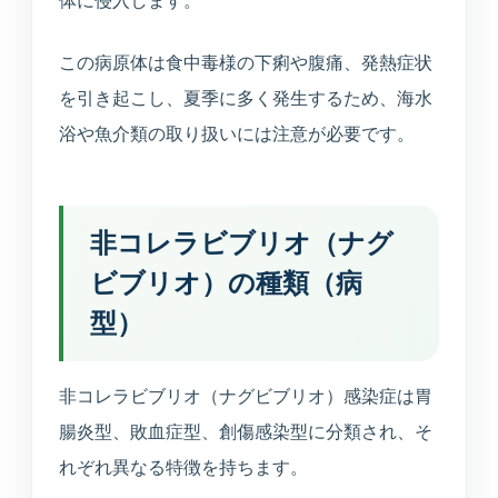
体に侵入します。
えます。
この病原体は食中毒様の下痢や腹痛、発熱症状
健康診断
を引き起こし、夏季に多く発生するため、海水
企業健診や特定健診など、各種健診に対応します。
浴や魚介類の取り扱いには注意が必要です。
予防接種
季節性ワクチンから各種予防接種までご相談いただ
けます。
非コレラビブリオ（ナグ
ビブリオ）の種類（病
連携医療機関
型）
日本海総合病院・本間病院・こころの医療センター
他
非コレラビブリオ（ナグビブリオ）感染症は胃
訪問診療・訪問看護
腸炎型、敗血症型、創傷感染型に分類され、そ
施設入居者中心・24時間365日を意識した連携
れぞれ異なる特徴を持ちます。