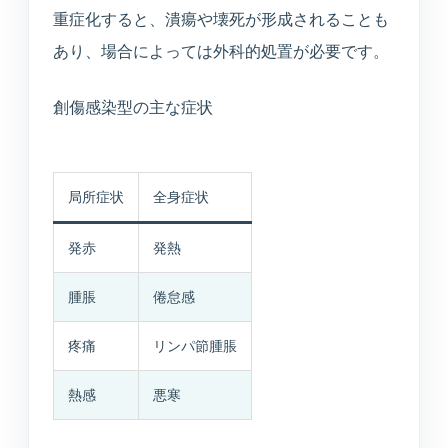
重症化すると、潰瘍や壊死が形成されることも
あり、場合によっては外科的処置が必要です。
創傷感染型の主な症状
局所症状
全身症状
発赤
発熱
腫脹
倦怠感
疼痛
リンパ節腫脹
熱感
悪寒