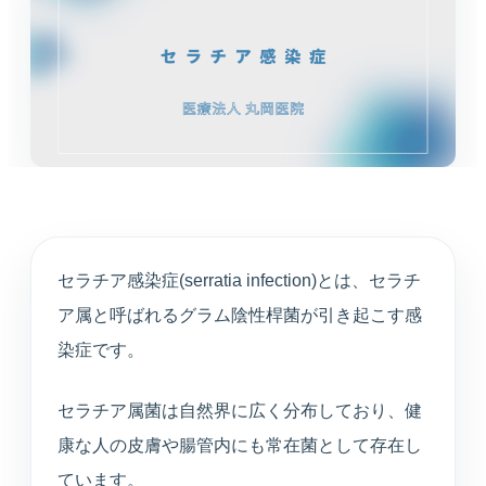
循環器内科
高血圧や不整脈、動悸など循環器症状を診療しま
す。
婦人科
月経や更年期など女性特有のお悩みに寄り添いま
す。
東洋医学（漢方）
体質や生活背景に合わせて漢方治療を提案します。
セラチア感染症(serratia infection)とは、セラチ
ア属と呼ばれるグラム陰性桿菌が引き起こす感
心療内科
染症です。
不安や不眠、ストレスと身体症状を総合的に診ま
す。
セラチア属菌は自然界に広く分布しており、健
康な人の皮膚や腸管内にも常在菌として存在し
アンチエイジング
ています。
プラセンタや点滴療法など、健やかな加齢対策を支