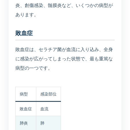
美容医療
炎、創傷感染、髄膜炎など、いくつかの病型が
庄内プライベートクリニック
あります。
敗血症
介護・施設
敗血症は、セラチア菌が血流に入り込み、全身
介護サービス・施設案内
に感染が広がってしまった状態で、最も重篤な
介護サービスと施設案内の総合入口
病型の一つです。
介護施設一覧
各施設の特徴と空室状況
病型
感染部位
空室状況
敗血症
血流
現在の空き状況を見る
肺炎
肺
入居相談室