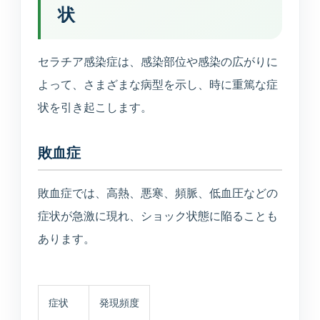
状
所在地・駐車場・来院方法
採用情報
セラチア感染症は、感染部位や感染の広がりに
募集中の職種と応募方法
よって、さまざまな病型を示し、時に重篤な症
状を引き起こします。
アクセス
敗血症
アクセス
敗血症では、高熱、悪寒、頻脈、低血圧などの
症状が急激に現れ、ショック状態に陥ることも
お問い合わせ
あります。
お問い合わせ
症状
発現頻度