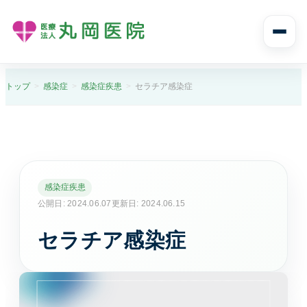
診療案内
トップ
感染症
感染症疾患
セラチア感染症
診療案内トップ
診療科目と受診の流れ
内科
感染症疾患
風邪や発熱、生活習慣病まで幅広く診ます。
公開日: 2024.06.07
更新日: 2024.06.15
セラチア感染症
消化器内科
胃痛や腹痛、逆流性食道炎など消化器症状に対応し
ます。