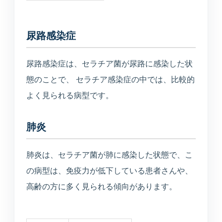
入居相談・サービス相談
尿路感染症
訪問介護事業所
ご自宅や施設での生活支援
尿路感染症は、セラチア菌が尿路に感染した状
態のことで、 セラチア感染症の中では、比較的
通所介護事業所いぶき
重度要介護者も相談可能
よく見られる病型です。
デイサービスすずかぜ
肺炎
生活リハビリと日中支援
肺炎は、セラチア菌が肺に感染した状態で、こ
デイサービスなぎさ
の病型は、免疫力が低下している患者さんや、
山居町併設の新デイサービス
高齢の方に多く見られる傾向があります。
通所リハビリテーション