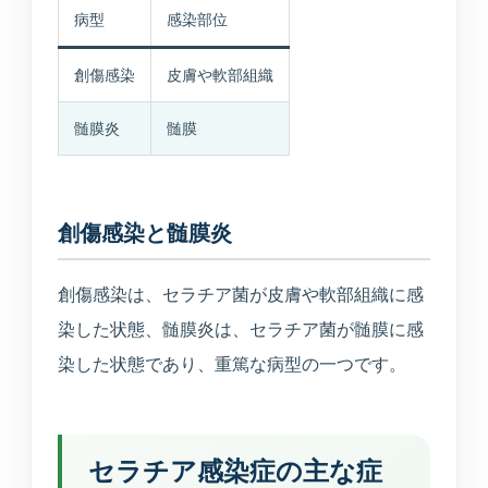
医療連携型の個別リハビリ
病型
感染部位
創傷感染
皮膚や軟部組織
コラム
髄膜炎
髄膜
コラム
創傷感染と髄膜炎
当院について
医院紹介・医師紹介
創傷感染は、セラチア菌が皮膚や軟部組織に感
理念・診療体制・医師紹介・受付時間
染した状態、髄膜炎は、セラチア菌が髄膜に感
染した状態であり、重篤な病型の一つです。
設備紹介
検査機器・院内設備
セラチア感染症の主な症
アクセス