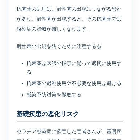
抗菌薬の乱用は、耐性菌の出現につながる恐れ
があり、耐性菌が出現すると、その抗菌薬では
感染症の治療が難しくなります。
耐性菌の出現を防ぐために注意する点
抗菌薬は医師の指示に従って適切に使用す
る
MARUOKA AI GUIDE
公開情報のみ
まるおかAI案内
抗菌薬の過剰使用や不必要な使用は避ける
×
予約先、診療時間、受診科、美容や介
感染予防対策を徹底する
護の窓口をすぐご案内します。
基礎疾患の悪化リスク
こんにちは。予約ページ、電話番号、診
療時間、美容の問い合わせ先、受診科の
セラチア感染症に罹患した患者さんが、基礎疾
目安をご案内できます。