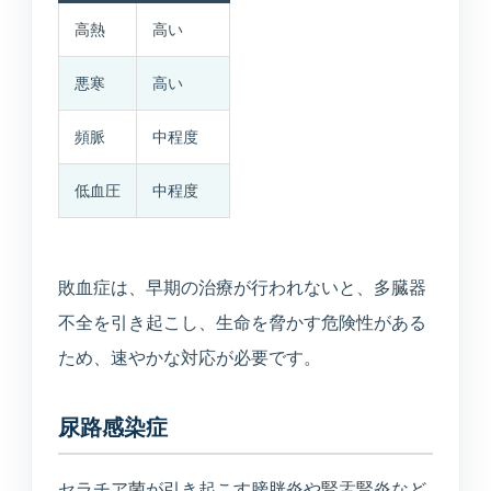
TEL
WEB
BEAUTY
高熱
高い
0234-23-8166
予約
美容メニュー
悪寒
高い
頻脈
中程度
低血圧
中程度
敗血症は、早期の治療が行われないと、多臓器
不全を引き起こし、生命を脅かす危険性がある
ため、速やかな対応が必要です。
尿路感染症
セラチア菌が引き起こす膀胱炎や腎盂腎炎など