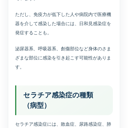
えます。
ただし、免疫力が低下した人や病院内で医療機
健康診断
器を介して感染した場合には、日和見感染症を
企業健診や特定健診など、各種健診に対応します。
発症することも。
予防接種
泌尿器系、呼吸器系、創傷部位など身体のさま
季節性ワクチンから各種予防接種までご相談いただ
ざまな部位に感染を引き起こす可能性がありま
けます。
す。
連携医療機関
日本海総合病院・本間病院・こころの医療センター
他
セラチア感染症の種類
（病型）
訪問診療・訪問看護
施設入居者中心・24時間365日を意識した連携
セラチア感染症には、敗血症、尿路感染症、肺