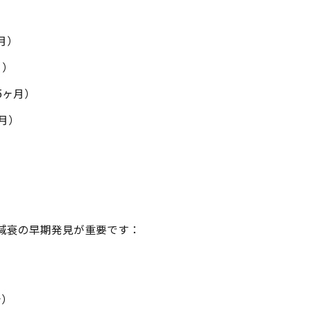
月）
月）
5ヶ月）
月）
減衰の早期発見が重要です：
少）