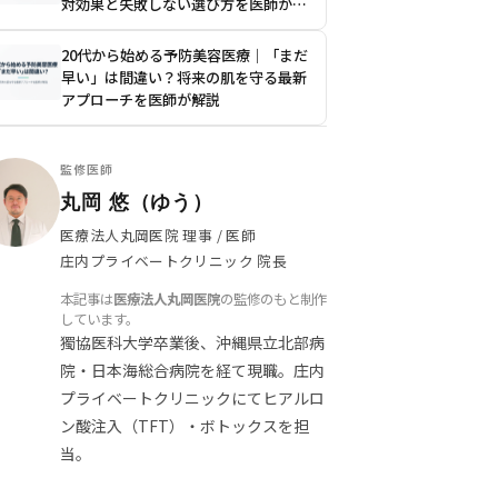
対効果と失敗しない選び方を医師が解
説
20代から始める予防美容医療｜「まだ
早い」は間違い？将来の肌を守る最新
アプローチを医師が解説
監修医師
丸岡 悠（ゆう）
医療法人丸岡医院 理事 / 医師
庄内プライベートクリニック 院長
本記事は
医療法人丸岡医院
の監修のもと制作
しています。
獨協医科大学卒業後、沖縄県立北部病
院・日本海総合病院を経て現職。庄内
プライベートクリニックにてヒアルロ
ン酸注入（TFT）・ボトックスを担
当。