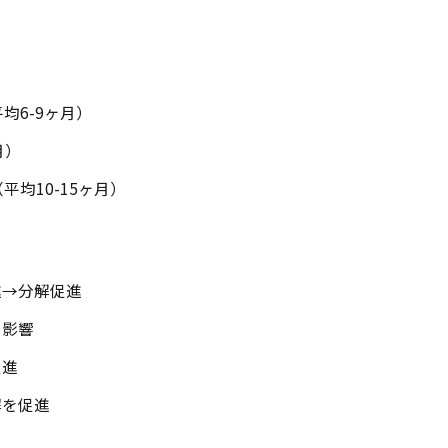
均6-9ヶ月）
月）
均10-15ヶ月）
進→分解促進
に影響
促進
解を促進