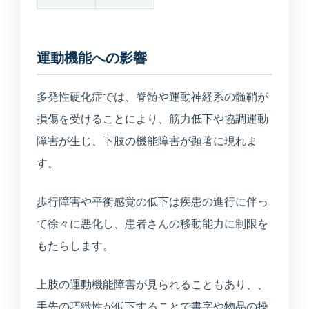
医療連携型の個別リハビリ
運動機能への影響
コラム
コラム
多発性硬化症では、脊髄や運動神経系の髄鞘が
損傷を受けることにより、筋力低下や協調運動
障害が生じ、下肢の機能障害が顕著に現れま
当院について
す。
医院紹介・医師紹介
歩行障害や平衡感覚の低下は疾患の進行に伴っ
理念・診療体制・医師紹介・受付時間
て徐々に悪化し、患者さんの移動能力に制限を
もたらします。
設備紹介
検査機器・院内設備
上肢の運動機能障害が見られることもあり、、
アクセス
手先の巧緻性が低下することで書字や物品の操