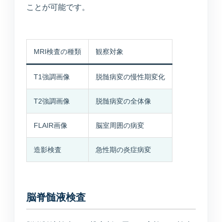
ことが可能です。
MRI検査の種類
観察対象
T1強調画像
脱髄病変の慢性期変化
T2強調画像
脱髄病変の全体像
FLAIR画像
脳室周囲の病変
造影検査
急性期の炎症病変
脳脊髄液検査