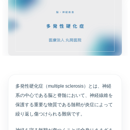
循環器内科
高血圧や不整脈、動悸など循環器症状を診療しま
す。
婦人科
月経や更年期など女性特有のお悩みに寄り添いま
す。
東洋医学（漢方）
体質や生活背景に合わせて漢方治療を提案します。
多発性硬化症（multiple sclerosis）とは、神経
心療内科
系の中心である脳と脊髄において、神経線維を
不安や不眠、ストレスと身体症状を総合的に診ま
す。
保護する重要な物質である髄鞘が炎症によって
繰り返し傷つけられる難病です。
アンチエイジング
プラセンタや点滴療法など、健やかな加齢対策を支