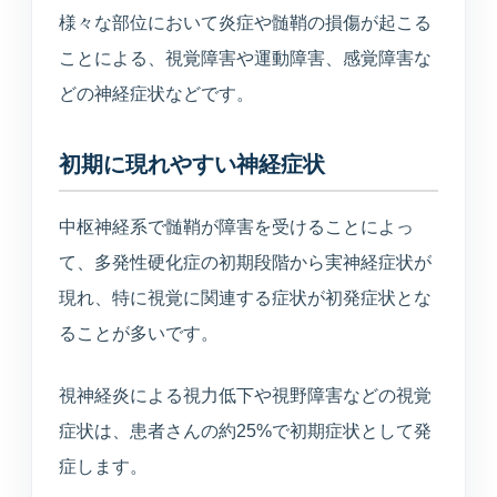
美容医療
様々な部位において炎症や髄鞘の損傷が起こる
庄内プライベートクリニック
ことによる、視覚障害や運動障害、感覚障害な
どの神経症状などです。
介護・施設
初期に現れやすい神経症状
介護サービス・施設案内
介護サービスと施設案内の総合入口
中枢神経系で髄鞘が障害を受けることによっ
て、多発性硬化症の初期段階から実神経症状が
介護施設一覧
現れ、特に視覚に関連する症状が初発症状とな
各施設の特徴と空室状況
ることが多いです。
空室状況
視神経炎による視力低下や視野障害などの視覚
現在の空き状況を見る
症状は、患者さんの約25%で初期症状として発
症します。
入居相談室