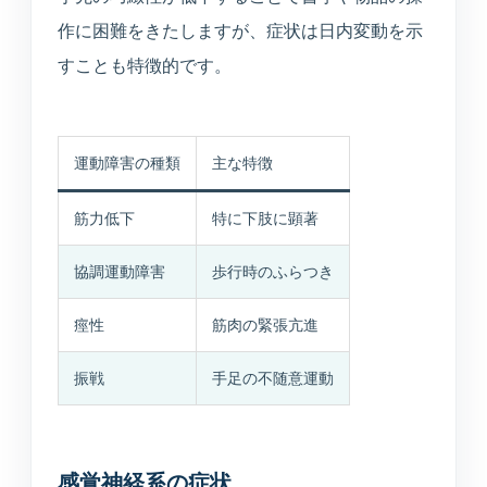
所在地・駐車場・来院方法
作に困難をきたしますが、症状は日内変動を示
すことも特徴的です。
採用情報
募集中の職種と応募方法
運動障害の種類
主な特徴
アクセス
筋力低下
特に下肢に顕著
アクセス
協調運動障害
歩行時のふらつき
痙性
筋肉の緊張亢進
お問い合わせ
振戦
手足の不随意運動
お問い合わせ
感覚神経系の症状