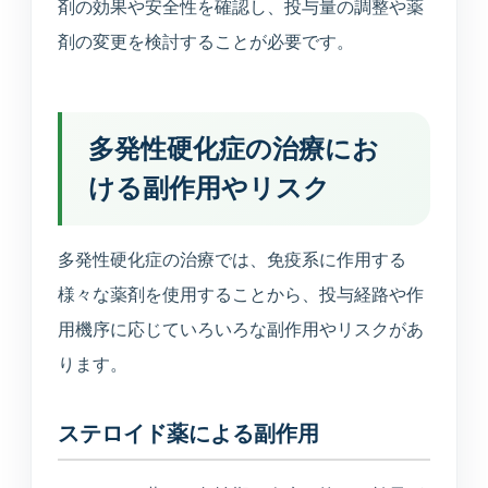
剤の効果や安全性を確認し、投与量の調整や薬
剤の変更を検討することが必要です。
多発性硬化症の治療にお
ける副作用やリスク
MARUOKA AI GUIDE
多発性硬化症の治療では、免疫系に作用する
公開情報のみ
まるおかAI案内
様々な薬剤を使用することから、投与経路や作
×
予約先、診療時間、受診科、美容や介
用機序に応じていろいろな副作用やリスクがあ
護の窓口をすぐご案内します。
ります。
こんにちは。予約ページ、電話番号、診
ステロイド薬による副作用
療時間、美容の問い合わせ先、受診科の
目安をご案内できます。