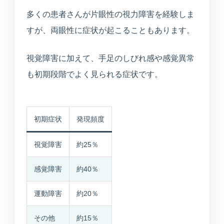
入居相談・サービス相談
多くの患者さんが片眼性の視力障害を経験しま
すが、両眼性に症状が起こることもあります。
訪問介護事業所
ご自宅や施設での生活支援
視覚障害に加えて、手足のしびれ感や感覚異常
も初期段階でよく見られる症状です。
通所介護事業所いぶき
重度要介護者も相談可能
初期症状
発現頻度
デイサービスすずかぜ
生活リハビリと日中支援
視覚障害
約25％
デイサービスなぎさ
感覚障害
約40％
山居町併設の新デイサービス
運動障害
約20％
通所リハビリテーション
その他
約15％