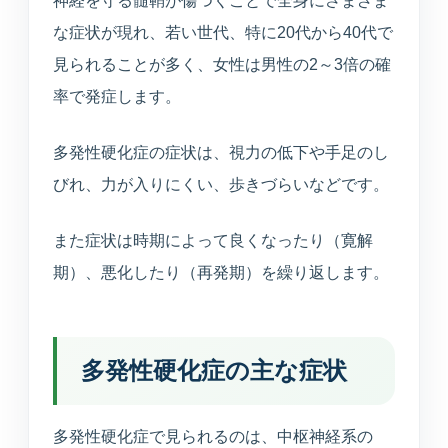
神経を守る髄鞘が傷つくことで全身にさまざま
えます。
な症状が現れ、若い世代、特に20代から40代で
見られることが多く、女性は男性の2～3倍の確
健康診断
率で発症します。
企業健診や特定健診など、各種健診に対応します。
多発性硬化症の症状は、視力の低下や手足のし
予防接種
びれ、力が入りにくい、歩きづらいなどです。
季節性ワクチンから各種予防接種までご相談いただ
けます。
また症状は時期によって良くなったり（寛解
連携医療機関
期）、悪化したり（再発期）を繰り返します。
日本海総合病院・本間病院・こころの医療センター
他
多発性硬化症の主な症状
訪問診療・訪問看護
施設入居者中心・24時間365日を意識した連携
多発性硬化症で見られるのは、中枢神経系の