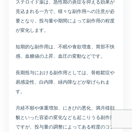
診断や個人情報の受付は行わず、公開中の院
ステロイド薬は、急性期の炎症を抑える効果が
内情報だけを使って回答します。
見込まれる一方で、様々な副作用への注意が必
要となり、投与量や期間によって副作用の程度
が変化します。
短期的な副作用は、不眠や食欲増進、胃部不快
予約ページはどこ？
今やってる？
美容の問い合わせ先は？
感、血糖値の上昇、血圧の変動などです。
長期投与における副作用としては、骨粗鬆症や
送信
易感染性、白内障、緑内障などが挙げられま
す。
月経不順や体重増加、にきびの悪化、満月様顔
貌といった容姿の変化なども起こりうる副作用
ですが、投与量の調整によってある程度のコン