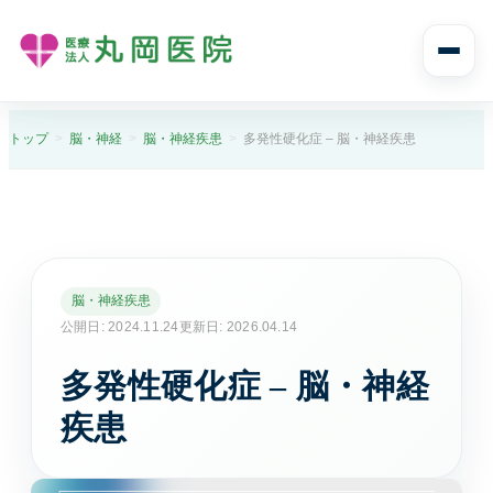
診療案内
トップ
脳・神経
脳・神経疾患
多発性硬化症 – 脳・神経疾患
診療案内トップ
診療科目と受診の流れ
内科
脳・神経疾患
風邪や発熱、生活習慣病まで幅広く診ます。
公開日: 2024.11.24
更新日: 2026.04.14
多発性硬化症 – 脳・神経
消化器内科
胃痛や腹痛、逆流性食道炎など消化器症状に対応し
疾患
ます。