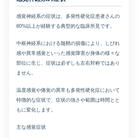
TEL
WEB
BEAUTY
0234-23-8166
予約
美容メニュー
感覚神経系の症状は、多発性硬化症患者さんの
80%以上が経験する典型的な臨床所見です。
中枢神経系における髄鞘の損傷により、しびれ
感や異常感覚といった感覚障害が身体の様々な
部位に生じ、症状は必ずしも左右対称ではあり
ません。
温度感覚や痛覚の異常も多発性硬化症において
特徴的な症状で、症状の強さや範囲は時間とと
もに変化します。
主な感覚症状