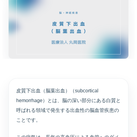
循環器内科
高血圧や不整脈、動悸など循環器症状を診療しま
す。
婦人科
月経や更年期など女性特有のお悩みに寄り添いま
す。
東洋医学（漢方）
体質や生活背景に合わせて漢方治療を提案します。
皮質下出血（脳葉出血）（subcortical
心療内科
hemorrhage）とは、脳の深い部分にある白質と
不安や不眠、ストレスと身体症状を総合的に診ま
す。
呼ばれる領域で発生する出血性の脳血管疾患の
ことです。
アンチエイジング
プラセンタや点滴療法など、健やかな加齢対策を支