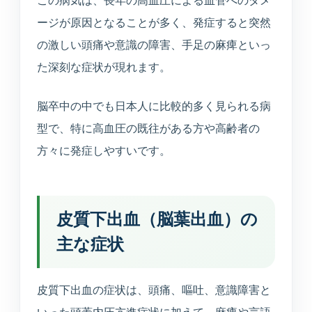
この病気は、長年の高血圧による血管へのダメ
えます。
ージが原因となることが多く、発症すると突然
の激しい頭痛や意識の障害、手足の麻痺といっ
健康診断
た深刻な症状が現れます。
企業健診や特定健診など、各種健診に対応します。
脳卒中の中でも日本人に比較的多く見られる病
予防接種
型で、特に高血圧の既往がある方や高齢者の
季節性ワクチンから各種予防接種までご相談いただ
けます。
方々に発症しやすいです。
連携医療機関
日本海総合病院・本間病院・こころの医療センター
皮質下出血（脳葉出血）の
他
主な症状
訪問診療・訪問看護
施設入居者中心・24時間365日を意識した連携
皮質下出血の症状は、頭痛、嘔吐、意識障害と