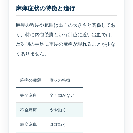
所在地・駐車場・来院方法
麻痺症状の特徴と進行
採用情報
麻痺の程度や範囲は出血の大きさと関係してお
募集中の職種と応募方法
り、特に内包後脚という部位に近い出血では、
反対側の手足に重度の麻痺が現れることが少な
くありません。
アクセス
アクセス
麻痺の種類
症状の特徴
完全麻痺
全く動かない
お問い合わせ
不全麻痺
やや動く
お問い合わせ
軽度麻痺
ほぼ動く