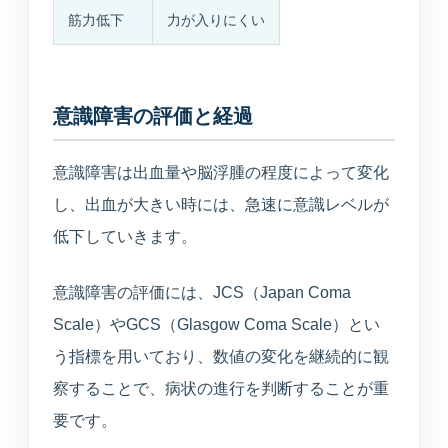
TEL
WEB
BEAUTY
筋力低下
力が入りにくい
0234-23-8166
予約
美容メニュー
意識障害の評価と経過
意識障害は出血量や脳浮腫の程度によって変化
し、出血が大きい時には、急速に意識レベルが
低下していきます。
意識障害の評価には、JCS（Japan Coma
Scale）やGCS（Glasgow Coma Scale）とい
う指標を用いており、数値の変化を継続的に観
察することで、病状の進行を判断することが重
要です。