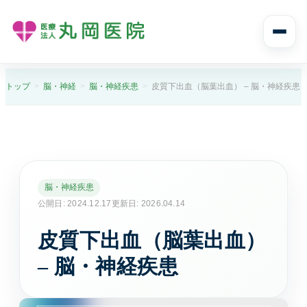
診療案内
トップ
脳・神経
脳・神経疾患
皮質下出血（脳葉出血） – 脳・神経疾患
診療案内トップ
診療科目と受診の流れ
内科
脳・神経疾患
風邪や発熱、生活習慣病まで幅広く診ます。
公開日: 2024.12.17
更新日: 2026.04.14
皮質下出血（脳葉出血）
消化器内科
胃痛や腹痛、逆流性食道炎など消化器症状に対応し
– 脳・神経疾患
ます。