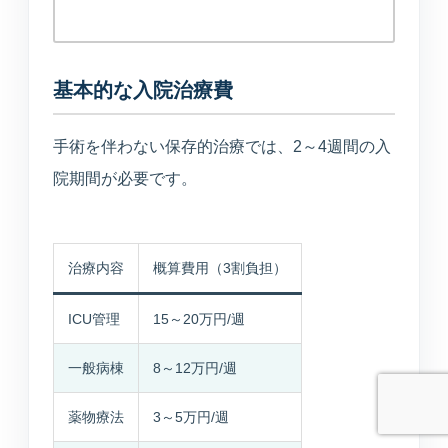
診断や個人情報の受付は行わず、公開中の院
内情報だけを使って回答します。
基本的な入院治療費
手術を伴わない保存的治療では、2～4週間の入
院期間が必要です。
予約ページはどこ？
今やってる？
美容の問い合わせ先は？
送信
治療内容
概算費用（3割負担）
ICU管理
15～20万円/週
一般病棟
8～12万円/週
薬物療法
3～5万円/週