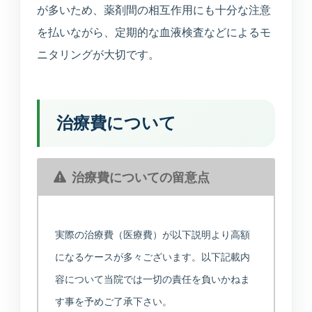
が多いため、薬剤間の相互作用にも十分な注意
を払いながら、定期的な血液検査などによるモ
ニタリングが大切です。
治療費について
MARUOKA AI GUIDE
公開情報のみ
治療費についての留意点
まるおかAI案内
×
予約先、診療時間、受診科、美容や介
護の窓口をすぐご案内します。
実際の治療費（医療費）が以下説明より高額
になるケースが多々ございます。以下記載内
こんにちは。予約ページ、電話番号、診
容について当院では一切の責任を負いかねま
療時間、美容の問い合わせ先、受診科の
目安をご案内できます。
す事を予めご了承下さい。