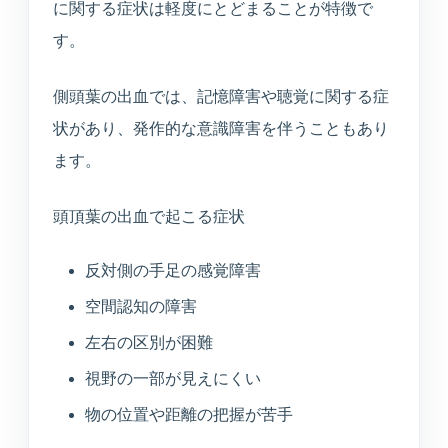
医療連携型の個別リハビリ
に関する症状は軽度にとどまることが特徴で
す。
コラム
側頭葉の出血では、記憶障害や聴覚に関する症
状があり、発作的な意識障害を伴うこともあり
コラム
ます。
頭頂葉の出血で起こる症状
当院について
医院紹介・医師紹介
反対側の手足の感覚障害
理念・診療体制・医師紹介・受付時間
空間認知の障害
左右の区別が困難
設備紹介
視野の一部が見えにくい
検査機器・院内設備
物の位置や距離の把握が苦手
アクセス