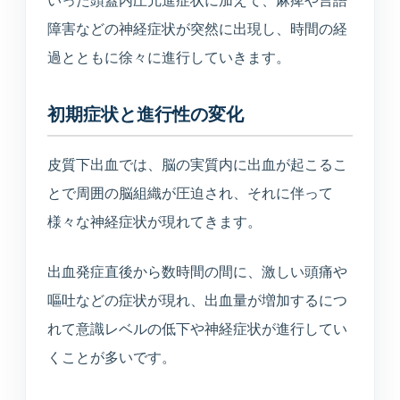
いった頭蓋内圧亢進症状に加えて、麻痺や言語
美容医療
障害などの神経症状が突然に出現し、時間の経
庄内プライベートクリニック
過とともに徐々に進行していきます。
初期症状と進行性の変化
介護・施設
介護サービス・施設案内
皮質下出血では、脳の実質内に出血が起こるこ
介護サービスと施設案内の総合入口
とで周囲の脳組織が圧迫され、それに伴って
様々な神経症状が現れてきます。
介護施設一覧
各施設の特徴と空室状況
出血発症直後から数時間の間に、激しい頭痛や
嘔吐などの症状が現れ、出血量が増加するにつ
空室状況
れて意識レベルの低下や神経症状が進行してい
現在の空き状況を見る
くことが多いです。
入居相談室