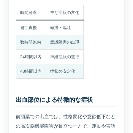
入居相談・サービス相談
時間経過
主な症状の変化
訪問介護事業所
発症直後
頭痛・嘔吐
ご自宅や施設での生活支援
数時間以内
意識障害の出現
通所介護事業所いぶき
重度要介護者も相談可能
24時間以内
神経症状の進行
48時間以内
症状の安定化
デイサービスすずかぜ
生活リハビリと日中支援
出血部位による特徴的な症状
デイサービスなぎさ
山居町併設の新デイサービス
前頭葉での出血では、性格変化や意欲低下など
の高次脳機能障害が目立つ一方で、運動や言語
通所リハビリテーション