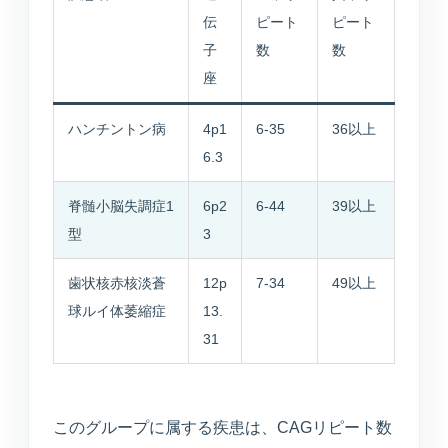
医療連携型の個別リハビリ
伝
ピート
ピート
子
数
数
座
コラム
ハンチントン病
4p1
6-35
36以上
コラム
6.3
脊髄小脳失調症1
6p2
6-44
39以上
当院について
型
3
医院紹介・医師紹介
歯状核赤核淡蒼
12p
7-34
49以上
理念・診療体制・医師紹介・受付時間
球ルイ体萎縮症
13.
31
設備紹介
検査機器・院内設備
このグループに属する疾患は、CAGリピート数
アクセス