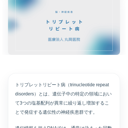
循環器内科
高血圧や不整脈、動悸など循環器症状を診療しま
す。
婦人科
月経や更年期など女性特有のお悩みに寄り添いま
す。
東洋医学（漢方）
体質や生活背景に合わせて漢方治療を提案します。
トリプレットリピート病（trinucleotide repeat
心療内科
disorders）とは、遺伝子中の特定の領域におい
不安や不眠、ストレスと身体症状を総合的に診ま
す。
て3つの塩基配列が異常に繰り返し増加するこ
とで発症する遺伝性の神経疾患群です。
アンチエイジング
プラセンタや点滴療法など、健やかな加齢対策を支