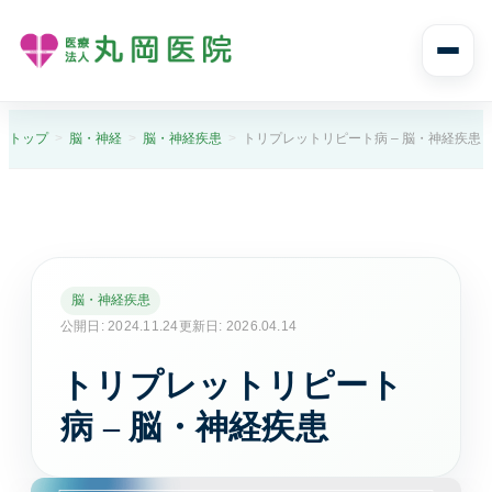
診療案内
トップ
脳・神経
脳・神経疾患
トリプレットリピート病 – 脳・神経疾患
診療案内トップ
診療科目と受診の流れ
内科
脳・神経疾患
風邪や発熱、生活習慣病まで幅広く診ます。
公開日: 2024.11.24
更新日: 2026.04.14
トリプレットリピート
消化器内科
胃痛や腹痛、逆流性食道炎など消化器症状に対応し
病 – 脳・神経疾患
ます。