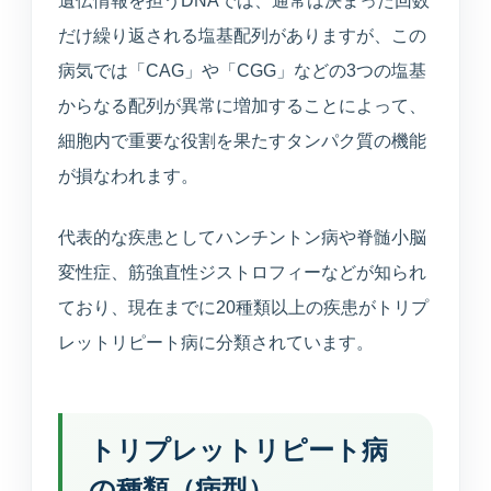
遺伝情報を担うDNAでは、通常は決まった回数
えます。
だけ繰り返される塩基配列がありますが、この
病気では「CAG」や「CGG」などの3つの塩基
健康診断
からなる配列が異常に増加することによって、
企業健診や特定健診など、各種健診に対応します。
細胞内で重要な役割を果たすタンパク質の機能
が損なわれます。
予防接種
季節性ワクチンから各種予防接種までご相談いただ
けます。
代表的な疾患としてハンチントン病や脊髄小脳
変性症、筋強直性ジストロフィーなどが知られ
連携医療機関
ており、現在までに20種類以上の疾患がトリプ
日本海総合病院・本間病院・こころの医療センター
レットリピート病に分類されています。
他
訪問診療・訪問看護
施設入居者中心・24時間365日を意識した連携
トリプレットリピート病
の種類（病型）