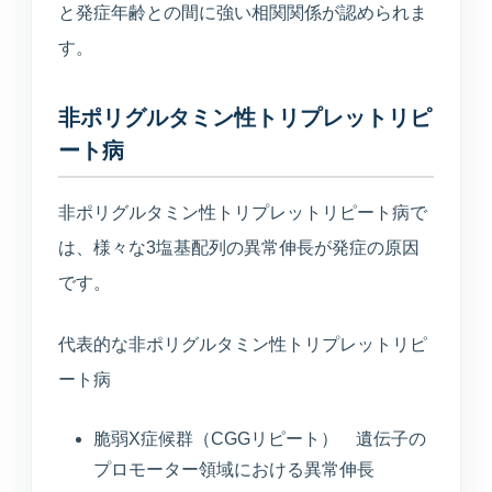
と発症年齢との間に強い相関関係が認められま
所在地・駐車場・来院方法
す。
採用情報
非ポリグルタミン性トリプレットリピ
募集中の職種と応募方法
ート病
非ポリグルタミン性トリプレットリピート病で
アクセス
は、様々な3塩基配列の異常伸長が発症の原因
アクセス
です。
代表的な非ポリグルタミン性トリプレットリピ
お問い合わせ
ート病
お問い合わせ
脆弱X症候群（CGGリピート） 遺伝子の
プロモーター領域における異常伸長