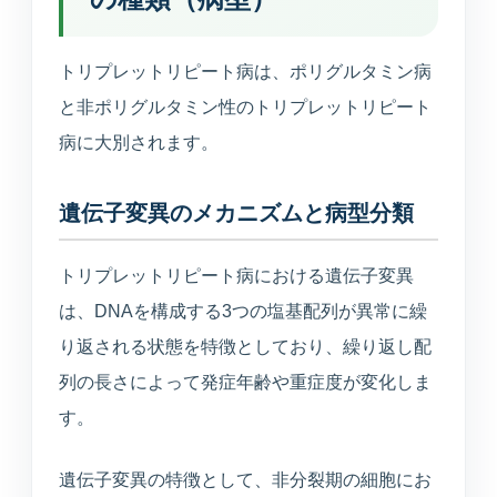
美容医療
庄内プライベートクリニック
トリプレットリピート病は、ポリグルタミン病
と非ポリグルタミン性のトリプレットリピート
病に大別されます。
介護・施設
介護サービス・施設案内
遺伝子変異のメカニズムと病型分類
介護サービスと施設案内の総合入口
トリプレットリピート病における遺伝子変異
介護施設一覧
は、DNAを構成する3つの塩基配列が異常に繰
各施設の特徴と空室状況
り返される状態を特徴としており、繰り返し配
列の長さによって発症年齢や重症度が変化しま
空室状況
す。
現在の空き状況を見る
遺伝子変異の特徴として、非分裂期の細胞にお
入居相談室