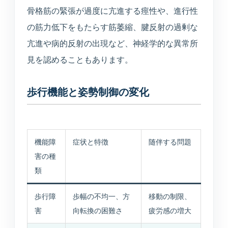
骨格筋の緊張が過度に亢進する痙性や、進行性
の筋力低下をもたらす筋萎縮、腱反射の過剰な
亢進や病的反射の出現など、神経学的な異常所
見を認めることもあります。
歩行機能と姿勢制御の変化
機能障
症状と特徴
随伴する問題
害の種
類
歩行障
歩幅の不均一、方
移動の制限、
害
向転換の困難さ
疲労感の増大