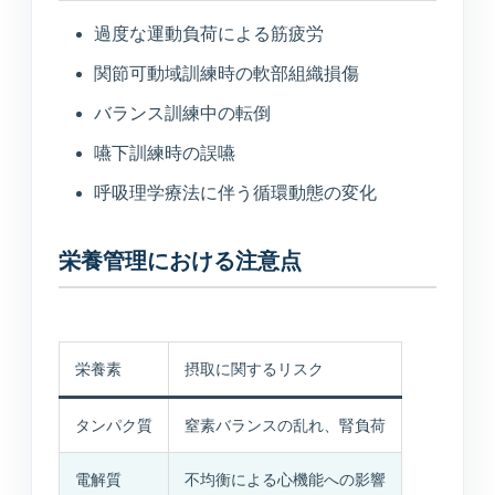
過度な運動負荷による筋疲労
関節可動域訓練時の軟部組織損傷
バランス訓練中の転倒
嚥下訓練時の誤嚥
呼吸理学療法に伴う循環動態の変化
栄養管理における注意点
MARUOKA AI GUIDE
公開情報のみ
まるおかAI案内
×
予約先、診療時間、受診科、美容や介
護の窓口をすぐご案内します。
栄養素
摂取に関するリスク
こんにちは。予約ページ、電話番号、診
タンパク質
窒素バランスの乱れ、腎負荷
療時間、美容の問い合わせ先、受診科の
目安をご案内できます。
電解質
不均衡による心機能への影響