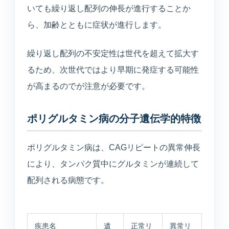
いても繰り返し配列の伸長が進行することか
入居相談・サービス相談
ら、加齢とともに症状が進行します。
訪問介護事業所
ご自宅や施設での生活支援
繰り返し配列の不安定性は世代を超えて拡大す
るため、次世代ではより早期に発症する可能性
通所介護事業所いぶき
が高まるのでが注意が必要です。
重度要介護者も相談可能
ポリグルタミン病の分子遺伝学的特徴
デイサービスすずかぜ
生活リハビリと日中支援
ポリグルタミン病は、CAGリピートの異常伸長
により、タンパク質中にグルタミンが連続して
デイサービスなぎさ
配列される病態です。
山居町併設の新デイサービス
通所リハビリテーション
疾患名
遺
正常リ
異常リ