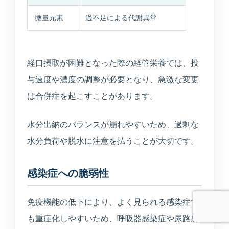
診断や個人情報の受付は行わず、公開中の院
内情報だけを使って回答します。
微量元素
過不足による代謝異常
経口摂取が困難となった際の経管栄養では、投
与速度や濃度の調整が必要となり、急激な変更
予約ページはどこ？
今やってる？
美容の問い合わせ先は？
は合併症を起こすことがあります。
水分出納のバランスが崩れやすいため、過剰な
送信
水分負荷や脱水に注意を払うことが大切です。
感染症への脆弱性
免疫機能の低下により、よく見られる感染症で
も重症化しやすいため、呼吸器感染症や尿路感