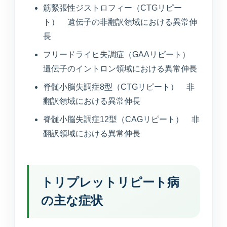
筋緊張性ジストロフィー（CTGリピー
TEL
WEB
BEAUTY
0234-23-8166
予約
美容メニュー
ト） 遺伝子の非翻訳領域における異常伸
長
フリードライヒ失調症（GAAリピート）
遺伝子のイントロン領域における異常伸長
脊髄小脳失調症8型（CTGリピート） 非
翻訳領域における異常伸長
脊髄小脳失調症12型（CAGリピート） 非
翻訳領域における異常伸長
トリプレットリピート病
の主な症状