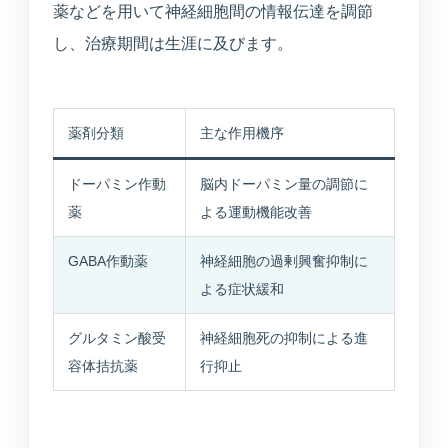
薬などを用いて神経細胞間の情報伝達を調節
し、治療期間は生涯に及びます。
薬剤分類
主な作用機序
ドーパミン作動
脳内ドーパミン量の調節に
薬
よる運動機能改善
GABA作動薬
神経細胞の過剰興奮抑制に
よる症状緩和
グルタミン酸受
神経細胞死の抑制による進
容体拮抗薬
行抑止